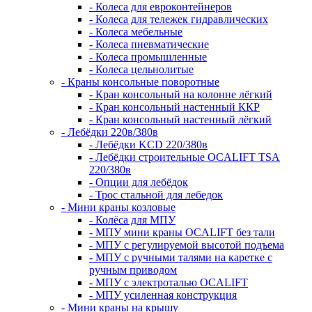
- Колеса для евроконтейнеров
- Колеса для тележек гидравлических
- Колеса мебельные
- Колеса пневматические
- Колеса промышленные
- Колеса цельнолитые
- Краны консольные поворотные
- Кран консольный на колонне лёгкий
- Кран консольный настенный ККР
- Кран консольный настенный лёгкий
- Лебёдки 220в/380в
- Лебёдки KCD 220/380в
- Лебёдки строительные OCALIFT TSA
220/380в
- Опции для лебёдок
- Трос стальной для лебедок
- Мини краны козловые
- Колёса для МПУ
- МПУ мини краны OCALIFT без тали
- МПУ с регулируемой высотой подъема
- МПУ с ручными талями на каретке с
ручным приводом
- МПУ с электроталью OCALIFT
- МПУ усиленная конструкция
- Мини краны на крышу