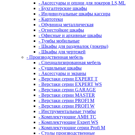
- Аксессуары и опции для локеров LS,ML
- Бухгалтерские шкафы
- Индивидуальные шкафы кассира
- Картотеки
- Обувница металлическая
- Огнестойкие шкафы
- Офисные и архивные шкафы
- Тумбы мобильные
- Шкафы для раздевалок (локеры)
- Шкафы для чертежей
- Производственная мебель
- Cпециализированная мебель
- Cушильные шкафы
- Аксессуары и экраны
- Верстаки серии EXPERT T
- Верстаки серии EXPERT WS
- Верстаки серии GARAGE
- Верстаки серии MASTER
- Верстаки серии PROFI M
- Верстаки серии PROFI W
- Инструментальные тумбы
- Комплектующие AMH TC
- Комплектующие Expert WS
- Комплектующие серии Profi M
- Столы производственные