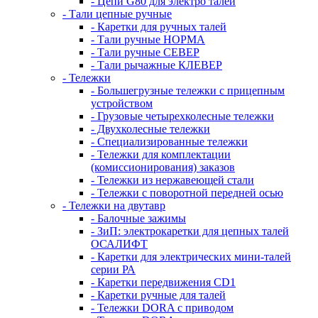
- Цепи G80 для электро талей
- Тали цепные ручные
- Каретки для ручных талей
- Тали ручные НОРМА
- Тали ручные СЕВЕР
- Тали рычажные КЛЕВЕР
- Тележки
- Большегрузные тележки с прицепным
устройством
- Грузовые четырехколесные тележки
- Двухколесные тележки
- Специализированные тележки
- Тележки для комплектации
(комиссионирования) заказов
- Тележки из нержавеющей стали
- Тележки с поворотной передней осью
- Тележки на двутавр
- Балочные зажимы
- ЗиП: электрокаретки для цепных талей
ОСАЛИФТ
- Каретки для электрических мини-талей
серии РА
- Каретки передвижения CD1
- Каретки ручные для талей
- Тележки DORA с приводом