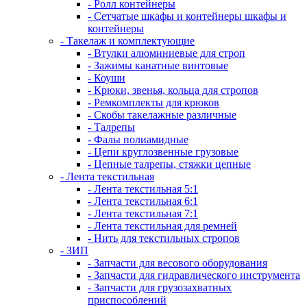
- Ролл контейнеры
- Сетчатые шкафы и контейнеры шкафы и
контейнеры
- Такелаж и комплектующие
- Втулки алюминиевые для строп
- Зажимы канатные винтовые
- Коуши
- Крюки, звенья, кольца для стропов
- Ремкомплекты для крюков
- Скобы такелажные различные
- Талрепы
- Фалы полиамидные
- Цепи круглозвенные грузовые
- Цепные талрепы, стяжки цепные
- Лента текстильная
- Лента текстильная 5:1
- Лента текстильная 6:1
- Лента текстильная 7:1
- Лента текстильная для ремней
- Нить для текстильных стропов
- ЗИП
- Запчасти для весового оборудования
- Запчасти для гидравлического инструмента
- Запчасти для грузозахватных
приспособлений