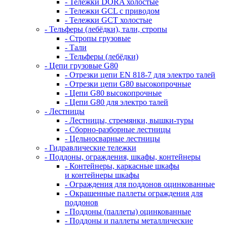
- Тележки DORA холостые
- Тележки GCL с приводом
- Тележки GCT холостые
- Тельферы (лебёдки), тали, стропы
- Стропы грузовые
- Тали
- Тельферы (лебёдки)
- Цепи грузовые G80
- Отрезки цепи EN 818-7 для электро талей
- Отрезки цепи G80 высокопрочные
- Цепи G80 высокопрочные
- Цепи G80 для электро талей
- Лестницы
- Лестницы, стремянки, вышки-туры
- Сборно-разборные лестницы
- Цельносварные лестницы
- Гидравлические тележки
- Поддоны, ограждения, шкафы, контейнеры
- Контейнеры, каркасные шкафы
и контейнеры шкафы
- Ограждения для поддонов оцинкованные
- Окрашенные паллеты ограждения для
поддонов
- Поддоны (паллеты) оцинкованные
- Поддоны и паллеты металлические