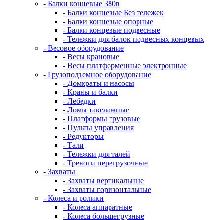
- Балки концевые 380в
- Балки концевые Без тележек
- Балки концевые опорные
- Балки концевые подвесные
- Тележки для балок подвесных концевых
- Весовое оборудование
- Весы крановые
- Весы платформенные электронные
- Грузоподъемное оборудование
- Домкраты и насосы
- Краны и балки
- Лебедки
- Ломы такелажные
- Платформы грузовые
- Пульты управления
- Редукторы
- Тали
- Тележки для талей
- Треноги перегрузочные
- Захваты
- Захваты вертикальные
- Захваты горизонтальные
- Колеса и ролики
- Колеса аппаратные
- Колеса большегрузные