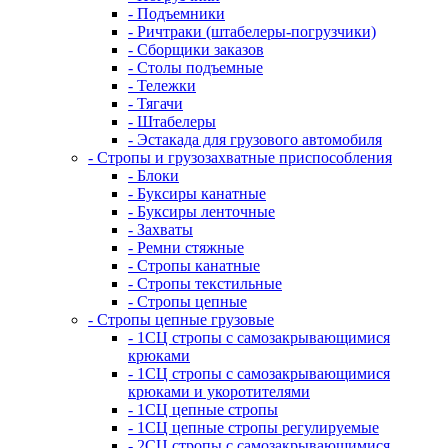
- Подъемники
- Ричтраки (штабелеры-погрузчики)
- Сборщики заказов
- Столы подъемные
- Тележки
- Тягачи
- Штабелеры
- Эстакада для грузового автомобиля
- Стропы и грузозахватные приспособления
- Блоки
- Буксиры канатные
- Буксиры ленточные
- Захваты
- Ремни стяжные
- Стропы канатные
- Стропы текстильные
- Стропы цепные
- Стропы цепные грузовые
- 1СЦ стропы с самозакрывающимися
крюками
- 1СЦ стропы с самозакрывающимися
крюками и укоротителями
- 1СЦ цепные стропы
- 1СЦ цепные стропы регулируемые
- 2СЦ стропы с самозакрывающимися