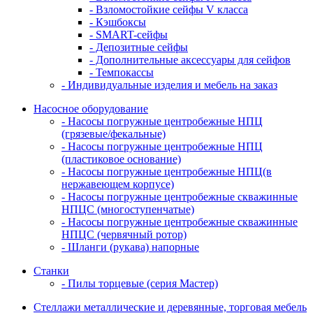
- Взломостойкие сейфы V класса
- Кэшбоксы
- SMART-сейфы
- Депозитные сейфы
- Дополнительные аксессуары для сейфов
- Темпокассы
- Индивидуальные изделия и мебель на заказ
Насосное оборудование
- Насосы погружные центробежные НПЦ
(грязевые/фекальные)
- Насосы погружные центробежные НПЦ
(пластиковое основание)
- Насосы погружные центробежные НПЦ(в
нержавеющем корпусе)
- Насосы погружные центробежные скважинные
НПЦС (многоступенчатые)
- Насосы погружные центробежные скважинные
НПЦС (червячный ротор)
- Шланги (рукава) напорные
Станки
- Пилы торцевые (серия Мастер)
Стеллажи металлические и деревянные, торговая мебель