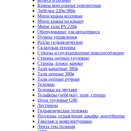
Колеса и ролики
Краны консольные поворотные
Лебёдки 220в/380в
Мини краны козловые
Мини краны на крышу
Мини тали РА 220в
Оборудование для автосервиса
Пульты управления
Рохли гидравлические
Складская техника
Стропы и грузозахватные приспособления
Стропы цепные грузовые
Стропы, блоки, крюки
Тали канатные 380в
Тали цепные 380в
Тали цепные ручные
Тележки
Тележки на двутавр
Тельферы (лебёдки), тали, стропы
Цепи грузовые G80
Лестницы
Гидравлические тележки
Поддоны, ограждения, шкафы, контейнеры
Такелаж и комплектующие
Лента текстильная