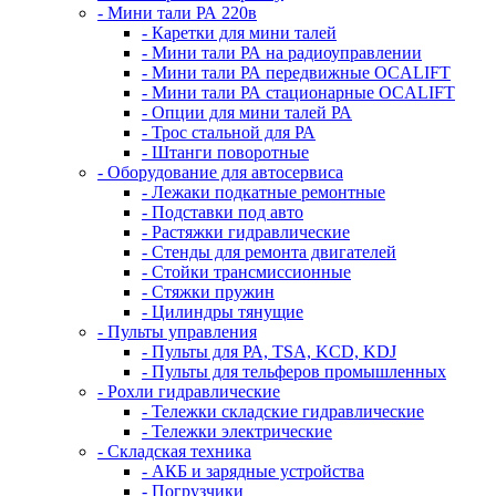
- Мини тали РА 220в
- Каретки для мини талей
- Мини тали РА на радиоуправлении
- Мини тали РА передвижные OCALIFT
- Мини тали РА стационарные OCALIFT
- Опции для мини талей РА
- Трос стальной для РА
- Штанги поворотные
- Оборудование для автосервиса
- Лежаки подкатные ремонтные
- Подставки под авто
- Растяжки гидравлические
- Стенды для ремонта двигателей
- Стойки трансмиссионные
- Стяжки пружин
- Цилиндры тянущие
- Пульты управления
- Пульты для РА, TSA, KCD, KDJ
- Пульты для тельферов промышленных
- Рохли гидравлические
- Тележки складские гидравлические
- Тележки электрические
- Складская техника
- АКБ и зарядные устройства
- Погрузчики