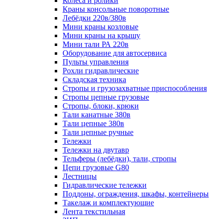
Колеса и ролики
Краны консольные поворотные
Лебёдки 220в/380в
Мини краны козловые
Мини краны на крышу
Мини тали РА 220в
Оборудование для автосервиса
Пульты управления
Рохли гидравлические
Складская техника
Стропы и грузозахватные приспособления
Стропы цепные грузовые
Стропы, блоки, крюки
Тали канатные 380в
Тали цепные 380в
Тали цепные ручные
Тележки
Тележки на двутавр
Тельферы (лебёдки), тали, стропы
Цепи грузовые G80
Лестницы
Гидравлические тележки
Поддоны, ограждения, шкафы, контейнеры
Такелаж и комплектующие
Лента текстильная