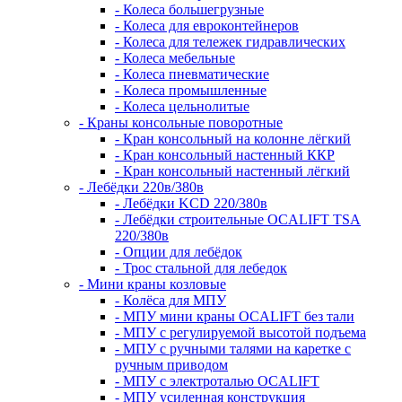
- Колеса большегрузные
- Колеса для евроконтейнеров
- Колеса для тележек гидравлических
- Колеса мебельные
- Колеса пневматические
- Колеса промышленные
- Колеса цельнолитые
- Краны консольные поворотные
- Кран консольный на колонне лёгкий
- Кран консольный настенный ККР
- Кран консольный настенный лёгкий
- Лебёдки 220в/380в
- Лебёдки KCD 220/380в
- Лебёдки строительные OCALIFT TSA
220/380в
- Опции для лебёдок
- Трос стальной для лебедок
- Мини краны козловые
- Колёса для МПУ
- МПУ мини краны OCALIFT без тали
- МПУ с регулируемой высотой подъема
- МПУ с ручными талями на каретке с
ручным приводом
- МПУ с электроталью OCALIFT
- МПУ усиленная конструкция