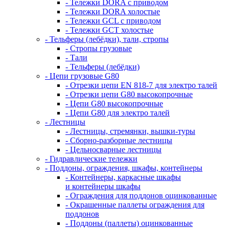
- Тележки DORA с приводом
- Тележки DORA холостые
- Тележки GCL с приводом
- Тележки GCT холостые
- Тельферы (лебёдки), тали, стропы
- Стропы грузовые
- Тали
- Тельферы (лебёдки)
- Цепи грузовые G80
- Отрезки цепи EN 818-7 для электро талей
- Отрезки цепи G80 высокопрочные
- Цепи G80 высокопрочные
- Цепи G80 для электро талей
- Лестницы
- Лестницы, стремянки, вышки-туры
- Сборно-разборные лестницы
- Цельносварные лестницы
- Гидравлические тележки
- Поддоны, ограждения, шкафы, контейнеры
- Контейнеры, каркасные шкафы
и контейнеры шкафы
- Ограждения для поддонов оцинкованные
- Окрашенные паллеты ограждения для
поддонов
- Поддоны (паллеты) оцинкованные