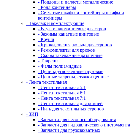
- Поддоны и паллеты металлические
- Ролл контейнеры
- Сетчатые шкафы и контейнеры шкафы и
контейнеры
- Такелаж и комплектующие
- Втулки алюминиевые для строп
- Зажимы канатные винтовые
- Коуши
- Крюки, звенья, кольца для стропов
- Ремкомплекты для крюков
- Скобы такелажные различные
- Талрепы
- Фалы полиамидные
- Цепи круглозвенные грузовые
- Цепные талрепы, стяжки цепные
- Лента текстильная
- Лента текстильная 5:1
- Лента текстильная 6:1
- Лента текстильная 7:1
- Лента текстильная для ремней
- Нить для текстильных стропов
- ЗИП
- Запчасти для весового оборудования
- Запчасти для гидравлического инструмента
- Запчасти для грузозахватных