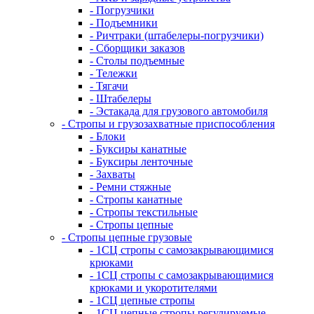
- Погрузчики
- Подъемники
- Ричтраки (штабелеры-погрузчики)
- Сборщики заказов
- Столы подъемные
- Тележки
- Тягачи
- Штабелеры
- Эстакада для грузового автомобиля
- Стропы и грузозахватные приспособления
- Блоки
- Буксиры канатные
- Буксиры ленточные
- Захваты
- Ремни стяжные
- Стропы канатные
- Стропы текстильные
- Стропы цепные
- Стропы цепные грузовые
- 1СЦ стропы с самозакрывающимися
крюками
- 1СЦ стропы с самозакрывающимися
крюками и укоротителями
- 1СЦ цепные стропы
- 1СЦ цепные стропы регулируемые