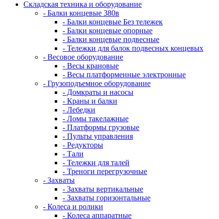
Складская техника и оборудование
- Балки концевые 380в
- Балки концевые Без тележек
- Балки концевые опорные
- Балки концевые подвесные
- Тележки для балок подвесных концевых
- Весовое оборудование
- Весы крановые
- Весы платформенные электронные
- Грузоподъемное оборудование
- Домкраты и насосы
- Краны и балки
- Лебедки
- Ломы такелажные
- Платформы грузовые
- Пульты управления
- Редукторы
- Тали
- Тележки для талей
- Треноги перегрузочные
- Захваты
- Захваты вертикальные
- Захваты горизонтальные
- Колеса и ролики
- Колеса аппаратные