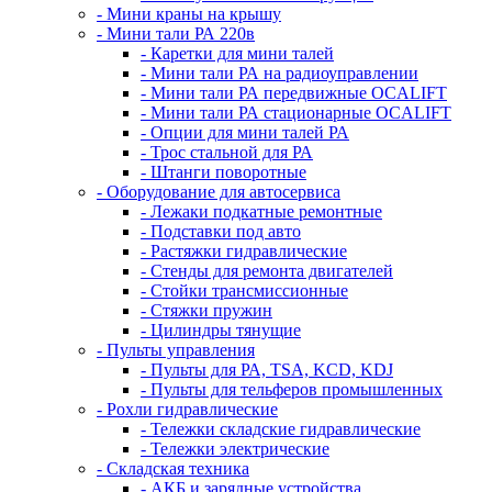
- Мини краны на крышу
- Мини тали РА 220в
- Каретки для мини талей
- Мини тали РА на радиоуправлении
- Мини тали РА передвижные OCALIFT
- Мини тали РА стационарные OCALIFT
- Опции для мини талей РА
- Трос стальной для РА
- Штанги поворотные
- Оборудование для автосервиса
- Лежаки подкатные ремонтные
- Подставки под авто
- Растяжки гидравлические
- Стенды для ремонта двигателей
- Стойки трансмиссионные
- Стяжки пружин
- Цилиндры тянущие
- Пульты управления
- Пульты для РА, TSA, KCD, KDJ
- Пульты для тельферов промышленных
- Рохли гидравлические
- Тележки складские гидравлические
- Тележки электрические
- Складская техника
- АКБ и зарядные устройства