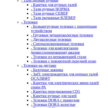
- Тали цепные ручные
- Каретки для ручных талей
- Тали ручные НОРМА
- Тали ручные СЕВЕР
- Тали рычажные КЛЕВЕР
- Тележки
- Большегрузные тележки с прицепным
устройством
- Грузовые четырехколесные тележки
- Двухколесные тележки
- Специализированные тележки
- Тележки для комплектации
(комиссионирования) заказов
- Тележки из нержавеющей стали
- Тележки с поворотной передней осью
- Тележки на двутавр
- Балочные зажимы
- ЗиП: электрокаретки для цепных талей
ОСАЛИФТ
- Каретки для электрических мини-талей
серии РА
- Каретки передвижения CD1
- Каретки ручные для талей
- Тележки DORA с приводом
- Тележки DORA холостые