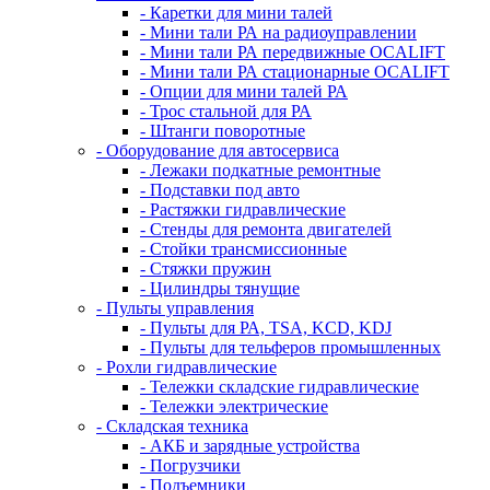
- Каретки для мини талей
- Мини тали РА на радиоуправлении
- Мини тали РА передвижные OCALIFT
- Мини тали РА стационарные OCALIFT
- Опции для мини талей РА
- Трос стальной для РА
- Штанги поворотные
- Оборудование для автосервиса
- Лежаки подкатные ремонтные
- Подставки под авто
- Растяжки гидравлические
- Стенды для ремонта двигателей
- Стойки трансмиссионные
- Стяжки пружин
- Цилиндры тянущие
- Пульты управления
- Пульты для РА, TSA, KCD, KDJ
- Пульты для тельферов промышленных
- Рохли гидравлические
- Тележки складские гидравлические
- Тележки электрические
- Складская техника
- АКБ и зарядные устройства
- Погрузчики
- Подъемники