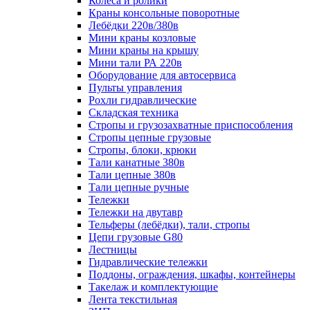
Колеса и ролики
Краны консольные поворотные
Лебёдки 220в/380в
Мини краны козловые
Мини краны на крышу
Мини тали РА 220в
Оборудование для автосервиса
Пульты управления
Рохли гидравлические
Складская техника
Стропы и грузозахватные приспособления
Стропы цепные грузовые
Стропы, блоки, крюки
Тали канатные 380в
Тали цепные 380в
Тали цепные ручные
Тележки
Тележки на двутавр
Тельферы (лебёдки), тали, стропы
Цепи грузовые G80
Лестницы
Гидравлические тележки
Поддоны, ограждения, шкафы, контейнеры
Такелаж и комплектующие
Лента текстильная