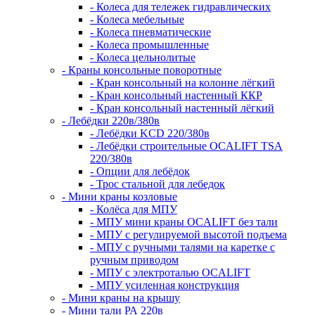
- Колеса для тележек гидравлических
- Колеса мебельные
- Колеса пневматические
- Колеса промышленные
- Колеса цельнолитые
- Краны консольные поворотные
- Кран консольный на колонне лёгкий
- Кран консольный настенный ККР
- Кран консольный настенный лёгкий
- Лебёдки 220в/380в
- Лебёдки KCD 220/380в
- Лебёдки строительные OCALIFT TSA
220/380в
- Опции для лебёдок
- Трос стальной для лебедок
- Мини краны козловые
- Колёса для МПУ
- МПУ мини краны OCALIFT без тали
- МПУ с регулируемой высотой подъема
- МПУ с ручными талями на каретке с
ручным приводом
- МПУ с электроталью OCALIFT
- МПУ усиленная конструкция
- Мини краны на крышу
- Мини тали РА 220в