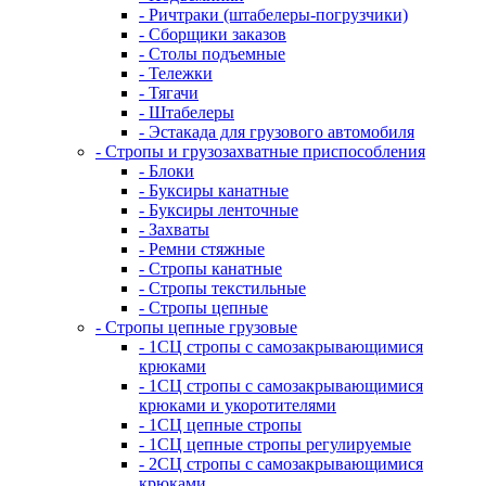
- Ричтраки (штабелеры-погрузчики)
- Сборщики заказов
- Столы подъемные
- Тележки
- Тягачи
- Штабелеры
- Эстакада для грузового автомобиля
- Стропы и грузозахватные приспособления
- Блоки
- Буксиры канатные
- Буксиры ленточные
- Захваты
- Ремни стяжные
- Стропы канатные
- Стропы текстильные
- Стропы цепные
- Стропы цепные грузовые
- 1СЦ стропы с самозакрывающимися
крюками
- 1СЦ стропы с самозакрывающимися
крюками и укоротителями
- 1СЦ цепные стропы
- 1СЦ цепные стропы регулируемые
- 2СЦ стропы с самозакрывающимися
крюками