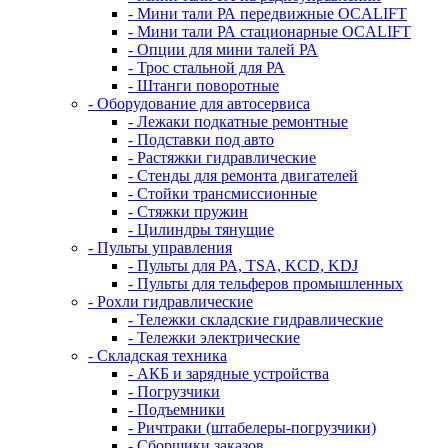
- Мини тали РА передвижные OCALIFT
- Мини тали РА стационарные OCALIFT
- Опции для мини талей РА
- Трос стальной для РА
- Штанги поворотные
- Оборудование для автосервиса
- Лежаки подкатные ремонтные
- Подставки под авто
- Растяжки гидравлические
- Стенды для ремонта двигателей
- Стойки трансмиссионные
- Стяжки пружин
- Цилиндры тянущие
- Пульты управления
- Пульты для РА, TSA, KCD, KDJ
- Пульты для тельферов промышленных
- Рохли гидравлические
- Тележки складские гидравлические
- Тележки электрические
- Складская техника
- АКБ и зарядные устройства
- Погрузчики
- Подъемники
- Ричтраки (штабелеры-погрузчики)
- Сборщики заказов