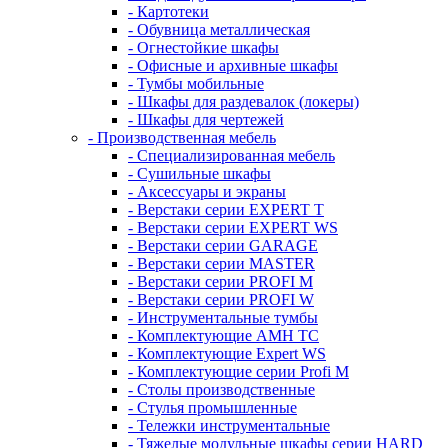
- Картотеки
- Обувница металлическая
- Огнестойкие шкафы
- Офисные и архивные шкафы
- Тумбы мобильные
- Шкафы для раздевалок (локеры)
- Шкафы для чертежей
- Производственная мебель
- Cпециализированная мебель
- Cушильные шкафы
- Аксессуары и экраны
- Верстаки серии EXPERT T
- Верстаки серии EXPERT WS
- Верстаки серии GARAGE
- Верстаки серии MASTER
- Верстаки серии PROFI M
- Верстаки серии PROFI W
- Инструментальные тумбы
- Комплектующие AMH TC
- Комплектующие Expert WS
- Комплектующие серии Profi M
- Столы производственные
- Стулья промышленные
- Тележки инструментальные
- Тяжелые модульные шкафы серии HARD