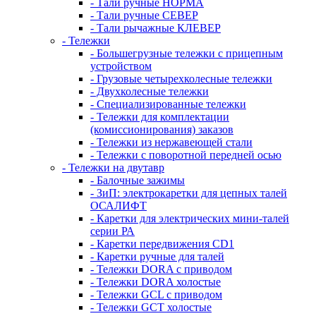
- Тали ручные НОРМА
- Тали ручные СЕВЕР
- Тали рычажные КЛЕВЕР
- Тележки
- Большегрузные тележки с прицепным
устройством
- Грузовые четырехколесные тележки
- Двухколесные тележки
- Специализированные тележки
- Тележки для комплектации
(комиссионирования) заказов
- Тележки из нержавеющей стали
- Тележки с поворотной передней осью
- Тележки на двутавр
- Балочные зажимы
- ЗиП: электрокаретки для цепных талей
ОСАЛИФТ
- Каретки для электрических мини-талей
серии РА
- Каретки передвижения CD1
- Каретки ручные для талей
- Тележки DORA с приводом
- Тележки DORA холостые
- Тележки GCL с приводом
- Тележки GCT холостые