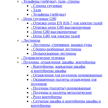
- Тельферы (лебёдки), тали, стропы
- Стропы грузовые
- Тали
- Тельферы (лебёдки)
- Цепи грузовые G80
- Отрезки цепи EN 818-7 для электро талей
- Отрезки цепи G80 высокопрочные
- Цепи G80 высокопрочные
- Цепи G80 для электро талей
- Лестницы
- Лестницы, стремянки, вышки-туры
- Сборно-разборные лестницы
- Цельносварные лестницы
- Гидравлические тележки
- Поддоны, ограждения, шкафы, контейнеры
- Контейнеры, каркасные шкафы
и контейнеры шкафы
- Ограждения для поддонов оцинкованные
- Окрашенные паллеты ограждения для
поддонов
- Поддоны (паллеты) оцинкованные
- Поддоны и паллеты металлические
- Ролл контейнеры
- Сетчатые шкафы и контейнеры шкафы и
контейнеры