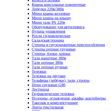
Колеса и ролики
Краны консольные поворотные
Лебёдки 220в/380в
Мини краны козловые
Мини краны на крышу
Мини тали РА 220в
Оборудование для автосервиса
Пульты управления
Рохли гидравлические
Складская техника
Стропы и грузозахватные приспособления
Стропы цепные грузовые
Стропы, блоки, крюки
Тали канатные 380в
Тали цепные 380в
Тали цепные ручные
Тележки
Тележки на двутавр
Тельферы (лебёдки), тали, стропы
Цепи грузовые G80
Лестницы
Гидравлические тележки
Поддоны, ограждения, шкафы, контейнеры
Такелаж и комплектующие
Лента текстильная