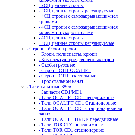
- 2СЦ цепные стропы
- 2СЦ цепные стропы регулируемые
- 4СЦ стропы с самозакрывающимися
крюками
- 4СЦ стропы с самозакрывающимися
крюками и укоротителями
- 4СЦ цепные стропы
- 4СЦ цепные стропы регулируемые
- Стропы, блоки, крюки
- Блоки, полиспасты, крюки
- Комплектующие для цепных строп
- Скобы грузовые
- Стропы СТП OCALIFT
- Стропы СТП текстильные
- Трос стальной канат
- Тали канатные 380в
- Запчасти CD1/MD1
- Тали OCALIFT CD1 передвижные
- Тали OCALIFT CD1 Стационарные
- Тали OCALIFT CD1 Стационарные на
лапах
- Тали OCALIFT HKDE передвижные
- Тали TOR CD1 передвижные
- Тали TOR CD1 стационарные