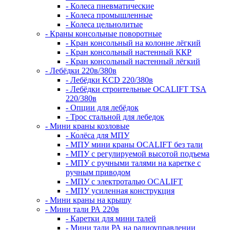
- Колеса пневматические
- Колеса промышленные
- Колеса цельнолитые
- Краны консольные поворотные
- Кран консольный на колонне лёгкий
- Кран консольный настенный ККР
- Кран консольный настенный лёгкий
- Лебёдки 220в/380в
- Лебёдки KCD 220/380в
- Лебёдки строительные OCALIFT TSA
220/380в
- Опции для лебёдок
- Трос стальной для лебедок
- Мини краны козловые
- Колёса для МПУ
- МПУ мини краны OCALIFT без тали
- МПУ с регулируемой высотой подъема
- МПУ с ручными талями на каретке с
ручным приводом
- МПУ с электроталью OCALIFT
- МПУ усиленная конструкция
- Мини краны на крышу
- Мини тали РА 220в
- Каретки для мини талей
- Мини тали РА на радиоуправлении