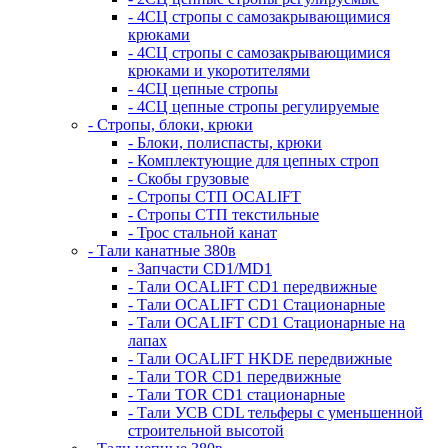
- 4СЦ стропы с самозакрывающимися
крюками
- 4СЦ стропы с самозакрывающимися
крюками и укоротителями
- 4СЦ цепные стропы
- 4СЦ цепные стропы регулируемые
- Стропы, блоки, крюки
- Блоки, полиспасты, крюки
- Комплектующие для цепных строп
- Скобы грузовые
- Стропы СТП OCALIFT
- Стропы СТП текстильные
- Трос стальной канат
- Тали канатные 380в
- Запчасти CD1/MD1
- Тали OCALIFT CD1 передвижные
- Тали OCALIFT CD1 Стационарные
- Тали OCALIFT CD1 Стационарные на
лапах
- Тали OCALIFT HKDE передвижные
- Тали TOR CD1 передвижные
- Тали TOR CD1 стационарные
- Тали УСВ CDL тельферы с уменьшенной
строительной высотой