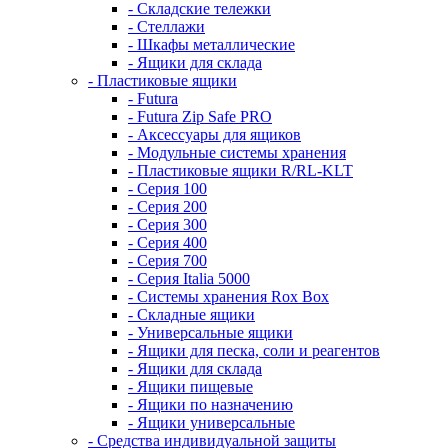
- Складские тележки
- Стеллажи
- Шкафы металлические
- Ящики для склада
- Пластиковые ящики
- Futura
- Futura Zip Safe PRO
- Аксессуары для ящиков
- Модульные системы хранения
- Пластиковые ящики R/RL-KLT
- Серия 100
- Серия 200
- Серия 300
- Серия 400
- Серия 700
- Серия Italia 5000
- Системы хранения Rox Box
- Складные ящики
- Универсальные ящики
- Ящики для песка, соли и реагентов
- Ящики для склада
- Ящики пищевые
- Ящики по назначению
- Ящики универсальные
- Средства индивидуальной защиты