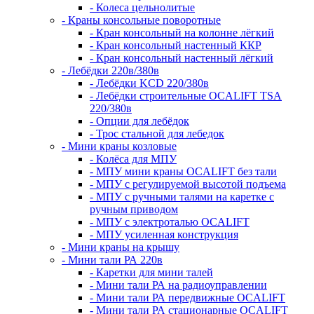
- Колеса цельнолитые
- Краны консольные поворотные
- Кран консольный на колонне лёгкий
- Кран консольный настенный ККР
- Кран консольный настенный лёгкий
- Лебёдки 220в/380в
- Лебёдки KCD 220/380в
- Лебёдки строительные OCALIFT TSA
220/380в
- Опции для лебёдок
- Трос стальной для лебедок
- Мини краны козловые
- Колёса для МПУ
- МПУ мини краны OCALIFT без тали
- МПУ с регулируемой высотой подъема
- МПУ с ручными талями на каретке с
ручным приводом
- МПУ с электроталью OCALIFT
- МПУ усиленная конструкция
- Мини краны на крышу
- Мини тали РА 220в
- Каретки для мини талей
- Мини тали РА на радиоуправлении
- Мини тали РА передвижные OCALIFT
- Мини тали РА стационарные OCALIFT