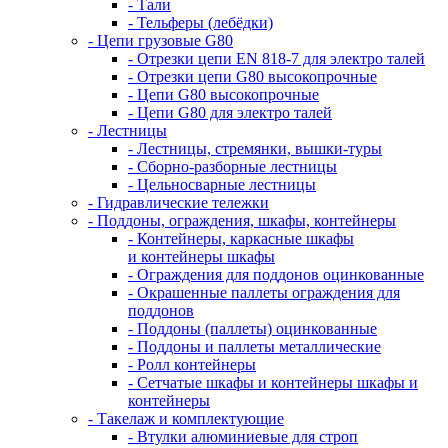
- Тали
- Тельферы (лебёдки)
- Цепи грузовые G80
- Отрезки цепи EN 818-7 для электро талей
- Отрезки цепи G80 высокопрочные
- Цепи G80 высокопрочные
- Цепи G80 для электро талей
- Лестницы
- Лестницы, стремянки, вышки-туры
- Сборно-разборные лестницы
- Цельносварные лестницы
- Гидравлические тележки
- Поддоны, ограждения, шкафы, контейнеры
- Контейнеры, каркасные шкафы
и контейнеры шкафы
- Ограждения для поддонов оцинкованные
- Окрашенные паллеты ограждения для
поддонов
- Поддоны (паллеты) оцинкованные
- Поддоны и паллеты металлические
- Ролл контейнеры
- Сетчатые шкафы и контейнеры шкафы и
контейнеры
- Такелаж и комплектующие
- Втулки алюминиевые для строп