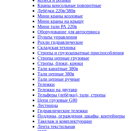
Колеса и ролики
Краны консольные поворотные
Лебёдки 220в/380в
Мини краны козловые
Мини краны на крышу
Мини тали РА 220в
Оборудование для автосервиса
Пульты управления
Рохли гидравлические
Складская техника
Стропы и грузозахватные приспособления
Стропы цепные грузовые
Стропы, блоки, крюки
Тали канатные 380в
Тали цепные 380в
Тали цепные ручные
Тележки
Тележки на двутавр
Тельферы (лебёдки), тали, стропы
Цепи грузовые G80
Лестницы
Гидравлические тележки
Поддоны, ограждения, шкафы, контейнеры
Такелаж и комплектующие
Лента текстильная