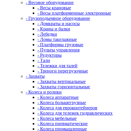
- Весовое оборудование
- Весы крановые
- Весы платформенные электронные
- Грузоподъемное оборудование
- Домкраты и насосы
- Краны и балки
- Лебедки
- Ломы такелажные
- Платформы грузовые
- Пульты управления
- Редукторы
- Тали
- Тележки для талей
- Треноги перегрузочные
- Захваты
- Захваты вертикальные
- Захваты горизонтальные
- Колеса и ролики
- Колеса аппаратные
- Колеса большегрузные
- Колеса для евроконтейнеров
- Колеса для тележек гидравлических
- Колеса мебельные
- Колеса пневматические
- Колеса промышленные