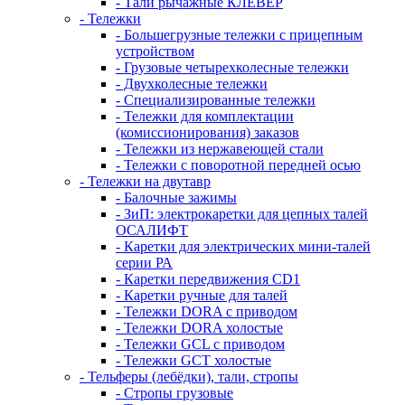
- Тали рычажные КЛЕВЕР
- Тележки
- Большегрузные тележки с прицепным
устройством
- Грузовые четырехколесные тележки
- Двухколесные тележки
- Специализированные тележки
- Тележки для комплектации
(комиссионирования) заказов
- Тележки из нержавеющей стали
- Тележки с поворотной передней осью
- Тележки на двутавр
- Балочные зажимы
- ЗиП: электрокаретки для цепных талей
ОСАЛИФТ
- Каретки для электрических мини-талей
серии РА
- Каретки передвижения CD1
- Каретки ручные для талей
- Тележки DORA с приводом
- Тележки DORA холостые
- Тележки GCL с приводом
- Тележки GCT холостые
- Тельферы (лебёдки), тали, стропы
- Стропы грузовые