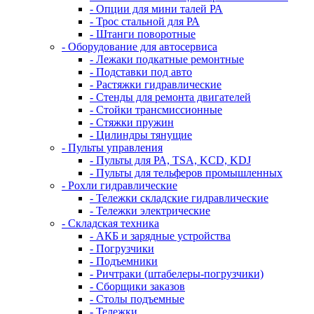
- Опции для мини талей РА
- Трос стальной для РА
- Штанги поворотные
- Оборудование для автосервиса
- Лежаки подкатные ремонтные
- Подставки под авто
- Растяжки гидравлические
- Стенды для ремонта двигателей
- Стойки трансмиссионные
- Стяжки пружин
- Цилиндры тянущие
- Пульты управления
- Пульты для РА, TSA, KCD, KDJ
- Пульты для тельферов промышленных
- Рохли гидравлические
- Тележки складские гидравлические
- Тележки электрические
- Складская техника
- АКБ и зарядные устройства
- Погрузчики
- Подъемники
- Ричтраки (штабелеры-погрузчики)
- Сборщики заказов
- Столы подъемные
- Тележки