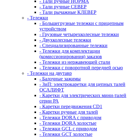
- Тали ручные НОРМА
- Тали ручные СЕВЕР
- Тали рычажные КЛЕВЕР
- Тележки
- Большегрузные тележки с прицепным
устройством
- Грузовые четырехколесные тележки
- Двухколесные тележки
- Специализированные тележки
- Тележки для комплектации
(комиссионирования) заказов
- Тележки из нержавеющей стали
- Тележки с поворотной передней осью
- Тележки на двутавр
- Балочные зажимы
- ЗиП: электрокаретки для цепных талей
ОСАЛИФТ
- Каретки для электрических мини-талей
серии РА
- Каретки передвижения CD1
- Каретки ручные для талей
- Тележки DORA с приводом
- Тележки DORA холостые
- Тележки GCL с приводом
- Тележки GCT холостые