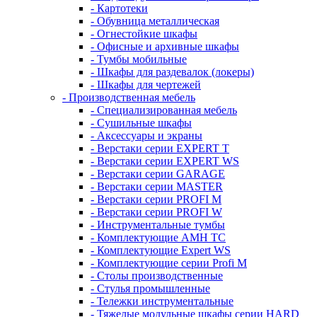
- Картотеки
- Обувница металлическая
- Огнестойкие шкафы
- Офисные и архивные шкафы
- Тумбы мобильные
- Шкафы для раздевалок (локеры)
- Шкафы для чертежей
- Производственная мебель
- Cпециализированная мебель
- Cушильные шкафы
- Аксессуары и экраны
- Верстаки серии EXPERT T
- Верстаки серии EXPERT WS
- Верстаки серии GARAGE
- Верстаки серии MASTER
- Верстаки серии PROFI M
- Верстаки серии PROFI W
- Инструментальные тумбы
- Комплектующие AMH TC
- Комплектующие Expert WS
- Комплектующие серии Profi M
- Столы производственные
- Стулья промышленные
- Тележки инструментальные
- Тяжелые модульные шкафы серии HARD