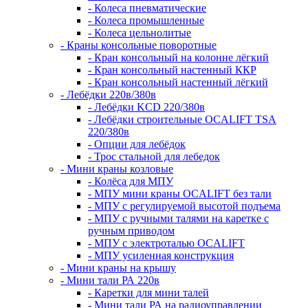
- Колеса пневматические
- Колеса промышленные
- Колеса цельнолитые
- Краны консольные поворотные
- Кран консольный на колонне лёгкий
- Кран консольный настенный ККР
- Кран консольный настенный лёгкий
- Лебёдки 220в/380в
- Лебёдки KCD 220/380в
- Лебёдки строительные OCALIFT TSA
220/380в
- Опции для лебёдок
- Трос стальной для лебедок
- Мини краны козловые
- Колёса для МПУ
- МПУ мини краны OCALIFT без тали
- МПУ с регулируемой высотой подъема
- МПУ с ручными талями на каретке с
ручным приводом
- МПУ с электроталью OCALIFT
- МПУ усиленная конструкция
- Мини краны на крышу
- Мини тали РА 220в
- Каретки для мини талей
- Мини тали РА на радиоуправлении