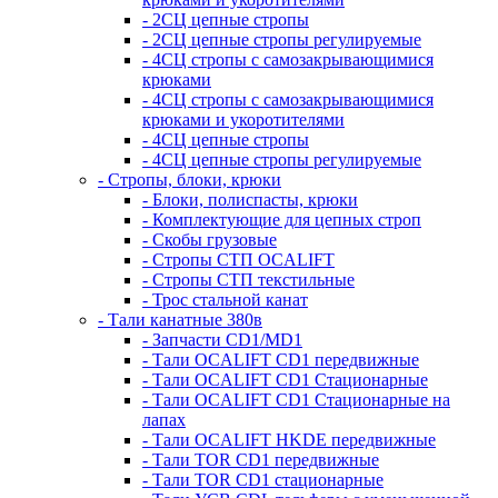
- 2СЦ цепные стропы
- 2СЦ цепные стропы регулируемые
- 4СЦ стропы с самозакрывающимися
крюками
- 4СЦ стропы с самозакрывающимися
крюками и укоротителями
- 4СЦ цепные стропы
- 4СЦ цепные стропы регулируемые
- Стропы, блоки, крюки
- Блоки, полиспасты, крюки
- Комплектующие для цепных строп
- Скобы грузовые
- Стропы СТП OCALIFT
- Стропы СТП текстильные
- Трос стальной канат
- Тали канатные 380в
- Запчасти CD1/MD1
- Тали OCALIFT CD1 передвижные
- Тали OCALIFT CD1 Стационарные
- Тали OCALIFT CD1 Стационарные на
лапах
- Тали OCALIFT HKDE передвижные
- Тали TOR CD1 передвижные
- Тали TOR CD1 стационарные