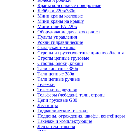
Колеса и ролики
Краны консольные поворотные
Лебёдки 220в/380в
Мини краны козловые
Мини краны на крышу
Мини тали РА 220в
Оборудование для автосервиса
Пульты управления
Рохли гидравлические
Складская техника
Стропы и грузозахватные приспособления
Стропы цепные грузовые
Стропы, блоки, крюки
Тали канатные 380в
Тали цепные 380в
Тали цепные ручные
Тележки
Тележки на двутавр
Тельферы (лебёдки), тали, стропы
Цепи грузовые G80
Лестницы
Гидравлические тележки
Поддоны, ограждения, шкафы, контейнеры
Такелаж и комплектующие
Лента текстильная