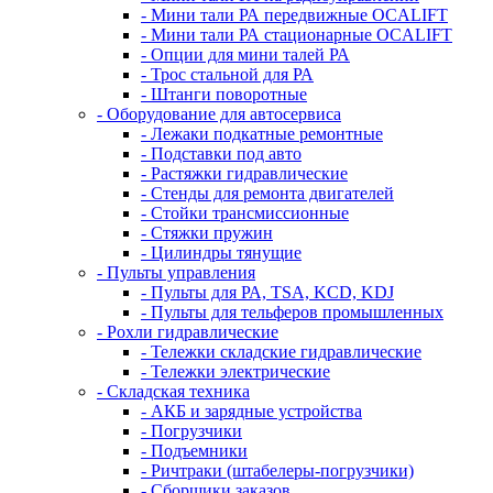
- Мини тали РА передвижные OCALIFT
- Мини тали РА стационарные OCALIFT
- Опции для мини талей РА
- Трос стальной для РА
- Штанги поворотные
- Оборудование для автосервиса
- Лежаки подкатные ремонтные
- Подставки под авто
- Растяжки гидравлические
- Стенды для ремонта двигателей
- Стойки трансмиссионные
- Стяжки пружин
- Цилиндры тянущие
- Пульты управления
- Пульты для РА, TSA, KCD, KDJ
- Пульты для тельферов промышленных
- Рохли гидравлические
- Тележки складские гидравлические
- Тележки электрические
- Складская техника
- АКБ и зарядные устройства
- Погрузчики
- Подъемники
- Ричтраки (штабелеры-погрузчики)
- Сборщики заказов