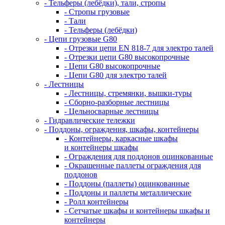
- Тельферы (лебёдки), тали, стропы
- Стропы грузовые
- Тали
- Тельферы (лебёдки)
- Цепи грузовые G80
- Отрезки цепи EN 818-7 для электро талей
- Отрезки цепи G80 высокопрочные
- Цепи G80 высокопрочные
- Цепи G80 для электро талей
- Лестницы
- Лестницы, стремянки, вышки-туры
- Сборно-разборные лестницы
- Цельносварные лестницы
- Гидравлические тележки
- Поддоны, ограждения, шкафы, контейнеры
- Контейнеры, каркасные шкафы
и контейнеры шкафы
- Ограждения для поддонов оцинкованные
- Окрашенные паллеты ограждения для
поддонов
- Поддоны (паллеты) оцинкованные
- Поддоны и паллеты металлические
- Ролл контейнеры
- Сетчатые шкафы и контейнеры шкафы и
контейнеры