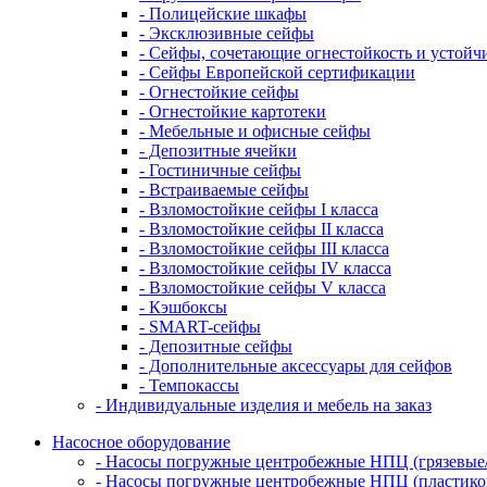
- Полицейские шкафы
- Эксклюзивные сейфы
- Сейфы, сочетающие огнестойкость и устойч
- Сейфы Европейской сертификации
- Огнестойкие сейфы
- Огнестойкие картотеки
- Мебельные и офисные сейфы
- Депозитные ячейки
- Гостиничные сейфы
- Встраиваемые сейфы
- Взломостойкие сейфы I класса
- Взломостойкие сейфы II класса
- Взломостойкие сейфы III класса
- Взломостойкие сейфы IV класса
- Взломостойкие сейфы V класса
- Кэшбоксы
- SMART-сейфы
- Депозитные сейфы
- Дополнительные аксессуары для сейфов
- Темпокассы
- Индивидуальные изделия и мебель на заказ
Насосное оборудование
- Насосы погружные центробежные НПЦ (грязевые
- Насосы погружные центробежные НПЦ (пластико