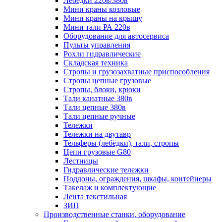
Лебёдки 220в/380в
Мини краны козловые
Мини краны на крышу
Мини тали РА 220в
Оборудование для автосервиса
Пульты управления
Рохли гидравлические
Складская техника
Стропы и грузозахватные приспособления
Стропы цепные грузовые
Стропы, блоки, крюки
Тали канатные 380в
Тали цепные 380в
Тали цепные ручные
Тележки
Тележки на двутавр
Тельферы (лебёдки), тали, стропы
Цепи грузовые G80
Лестницы
Гидравлические тележки
Поддоны, ограждения, шкафы, контейнеры
Такелаж и комплектующие
Лента текстильная
ЗИП
Производственные станки, оборудование