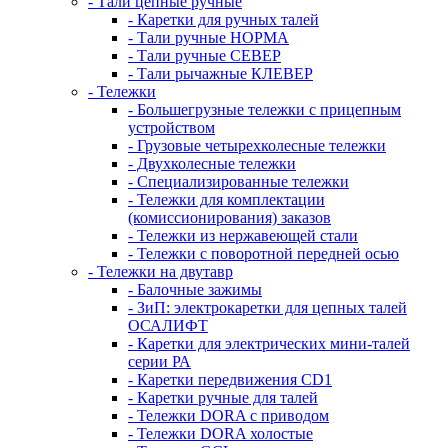
- Тали цепные ручные
- Каретки для ручных талей
- Тали ручные НОРМА
- Тали ручные СЕВЕР
- Тали рычажные КЛЕВЕР
- Тележки
- Большегрузные тележки с прицепным
устройством
- Грузовые четырехколесные тележки
- Двухколесные тележки
- Специализированные тележки
- Тележки для комплектации
(комиссионирования) заказов
- Тележки из нержавеющей стали
- Тележки с поворотной передней осью
- Тележки на двутавр
- Балочные зажимы
- ЗиП: электрокаретки для цепных талей
ОСАЛИФТ
- Каретки для электрических мини-талей
серии РА
- Каретки передвижения CD1
- Каретки ручные для талей
- Тележки DORA с приводом
- Тележки DORA холостые