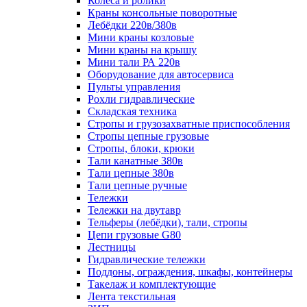
Колеса и ролики
Краны консольные поворотные
Лебёдки 220в/380в
Мини краны козловые
Мини краны на крышу
Мини тали РА 220в
Оборудование для автосервиса
Пульты управления
Рохли гидравлические
Складская техника
Стропы и грузозахватные приспособления
Стропы цепные грузовые
Стропы, блоки, крюки
Тали канатные 380в
Тали цепные 380в
Тали цепные ручные
Тележки
Тележки на двутавр
Тельферы (лебёдки), тали, стропы
Цепи грузовые G80
Лестницы
Гидравлические тележки
Поддоны, ограждения, шкафы, контейнеры
Такелаж и комплектующие
Лента текстильная