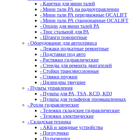
- Каретки для мини талей
- Мини тали РА на радиоуправлении
- Мини тали РА передвижные OCALIFT
- Мини тали РА стационарные OCALIFT
- Опции для мини талей РА
- Трос стальной для РА
- Штанги поворотные
- Оборудование для автосервиса
- Лежаки подкатные ремонтные
- Подставки под авто
- Растяжки гидравлические
- Стенды для ремонта двигателей
- Стойки трансмиссионные
- Стяжки пружин
- Цилиндры тянущие
- Пульты управления
- Пульты для РА, TSA, KCD, KDJ
- Пульты для тельферов промышленных
- Рохли гидравлические
- Тележки складские гидравлические
- Тележки электрические
- Складская техника
- АКБ и зарядные устройства
- Погрузчики
- Подъемники