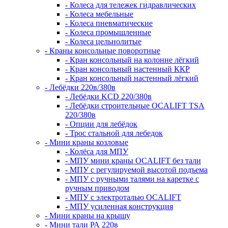
- Колеса для тележек гидравлических
- Колеса мебельные
- Колеса пневматические
- Колеса промышленные
- Колеса цельнолитые
- Краны консольные поворотные
- Кран консольный на колонне лёгкий
- Кран консольный настенный ККР
- Кран консольный настенный лёгкий
- Лебёдки 220в/380в
- Лебёдки KCD 220/380в
- Лебёдки строительные OCALIFT TSA
220/380в
- Опции для лебёдок
- Трос стальной для лебедок
- Мини краны козловые
- Колёса для МПУ
- МПУ мини краны OCALIFT без тали
- МПУ с регулируемой высотой подъема
- МПУ с ручными талями на каретке с
ручным приводом
- МПУ с электроталью OCALIFT
- МПУ усиленная конструкция
- Мини краны на крышу
- Мини тали РА 220в