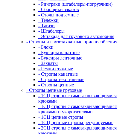
- Ричтраки (штабелеры-погрузчики)
- Сборщики заказов
- Столы подъемные
- Тележки
- Тягачи
- Штабелеры
- Эстакада для грузового автомобиля
- Стропы и грузозахватные приспособления
- Блоки
- Буксиры канатные
- Буксиры ленточные
- Захваты
- Ремни стяжные
- Стропы канатные
- Стропы текстильные
- Стропы цепные
- Стропы цепные грузовые
- 1СЦ стропы с самозакрывающимися
крюками
- 1СЦ стропы с самозакрывающимися
крюками и укоротителями
- 1СЦ цепные стропы
- 1СЦ цепные стропы регулируемые
- 2СЦ стропы с самозакрывающимися
крюками