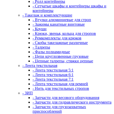
- Ролл контейнеры
- Сетчатые шкафы и контейнеры шкафы и
контейнеры
- Такелаж и комплектующие
- Втулки алюминиевые для строп
- Зажимы канатные винтовые
- Коуши
- Крюки, звенья, кольца для стропов
- Ремкомплекты для крюков
- Скобы такелажные различные
- Талрепы
- Фалы полиамидные
- Цепи круглозвенные грузовые
- Цепные талрепы, стяжки цепные
- Лента текстильная
- Лента текстильная 5:1
- Лента текстильная 6:1
- Лента текстильная 7:1
- Лента текстильная для ремней
- Нить для текстильных стропов
- ЗИП
- Запчасти для весового оборудования
- Запчасти для гидравлического инструмента
- Запчасти для грузозахватных
приспособлений