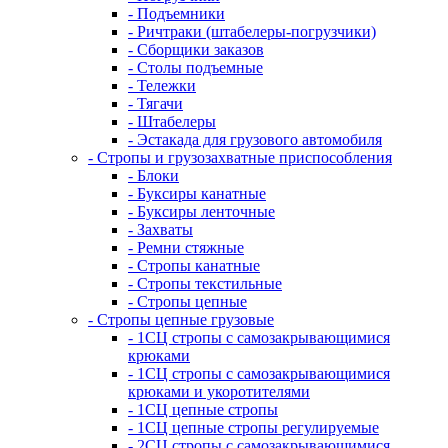
- Подъемники
- Ричтраки (штабелеры-погрузчики)
- Сборщики заказов
- Столы подъемные
- Тележки
- Тягачи
- Штабелеры
- Эстакада для грузового автомобиля
- Стропы и грузозахватные приспособления
- Блоки
- Буксиры канатные
- Буксиры ленточные
- Захваты
- Ремни стяжные
- Стропы канатные
- Стропы текстильные
- Стропы цепные
- Стропы цепные грузовые
- 1СЦ стропы с самозакрывающимися
крюками
- 1СЦ стропы с самозакрывающимися
крюками и укоротителями
- 1СЦ цепные стропы
- 1СЦ цепные стропы регулируемые
- 2СЦ стропы с самозакрывающимися