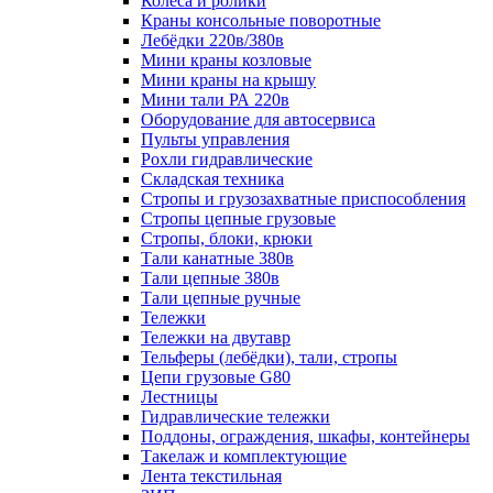
Колеса и ролики
Краны консольные поворотные
Лебёдки 220в/380в
Мини краны козловые
Мини краны на крышу
Мини тали РА 220в
Оборудование для автосервиса
Пульты управления
Рохли гидравлические
Складская техника
Стропы и грузозахватные приспособления
Стропы цепные грузовые
Стропы, блоки, крюки
Тали канатные 380в
Тали цепные 380в
Тали цепные ручные
Тележки
Тележки на двутавр
Тельферы (лебёдки), тали, стропы
Цепи грузовые G80
Лестницы
Гидравлические тележки
Поддоны, ограждения, шкафы, контейнеры
Такелаж и комплектующие
Лента текстильная