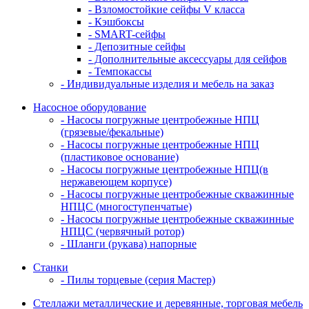
- Взломостойкие сейфы V класса
- Кэшбоксы
- SMART-сейфы
- Депозитные сейфы
- Дополнительные аксессуары для сейфов
- Темпокассы
- Индивидуальные изделия и мебель на заказ
Насосное оборудование
- Насосы погружные центробежные НПЦ
(грязевые/фекальные)
- Насосы погружные центробежные НПЦ
(пластиковое основание)
- Насосы погружные центробежные НПЦ(в
нержавеющем корпусе)
- Насосы погружные центробежные скважинные
НПЦС (многоступенчатые)
- Насосы погружные центробежные скважинные
НПЦС (червячный ротор)
- Шланги (рукава) напорные
Станки
- Пилы торцевые (серия Мастер)
Стеллажи металлические и деревянные, торговая мебель