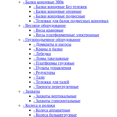
- Балки концевые 380в
- Балки концевые Без тележек
- Балки концевые опорные
- Балки концевые подвесные
- Тележки для балок подвесных концевых
- Весовое оборудование
- Весы крановые
- Весы платформенные электронные
- Грузоподъемное оборудование
- Домкраты и насосы
- Краны и балки
- Лебедки
- Ломы такелажные
- Платформы грузовые
- Пульты управления
- Редукторы
- Тали
- Тележки для талей
- Треноги перегрузочные
- Захваты
- Захваты вертикальные
- Захваты горизонтальные
- Колеса и ролики
- Колеса аппаратные
- Колеса большегрузные