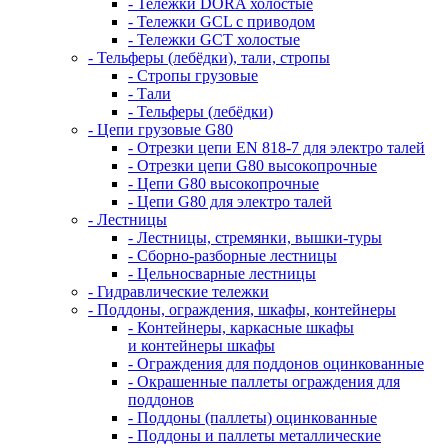
- Тележки DORA холостые
- Тележки GCL с приводом
- Тележки GCT холостые
- Тельферы (лебёдки), тали, стропы
- Стропы грузовые
- Тали
- Тельферы (лебёдки)
- Цепи грузовые G80
- Отрезки цепи EN 818-7 для электро талей
- Отрезки цепи G80 высокопрочные
- Цепи G80 высокопрочные
- Цепи G80 для электро талей
- Лестницы
- Лестницы, стремянки, вышки-туры
- Сборно-разборные лестницы
- Цельносварные лестницы
- Гидравлические тележки
- Поддоны, ограждения, шкафы, контейнеры
- Контейнеры, каркасные шкафы
и контейнеры шкафы
- Ограждения для поддонов оцинкованные
- Окрашенные паллеты ограждения для
поддонов
- Поддоны (паллеты) оцинкованные
- Поддоны и паллеты металлические