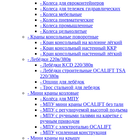
- Колеса для евроконтейнеров
- Колеса для тележек гидравлических
- Колеса мебельные
- Колеса пневматические
- Колеса промышленные
- Колеса цельнолитые
- Краны консольные поворотные
- Кран консольный на колонне лёгкий
- Кран консольный настенный ККР
- Кран консольный настенный лёгкий
- Лебёдки 220в/380в
- Лебёдки KCD 220/380в
- Лебёдки строительные OCALIFT TSA
220/380в
- Опции для лебёдок
- Трос стальной для лебедок
- Мини краны козловые
- Колёса для МПУ
- МПУ мини краны OCALIFT без тали
- МПУ с регулируемой высотой подъема
- МПУ с ручными талями на каретке с
ручным приводом
- МПУ с электроталью OCALIFT
- МПУ усиленная конструкция
- Мини краны на крышу