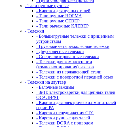
- Цепи G80 для электро талей
- Тали цепные ручные
- Каретки для ручных талей
- Тали ручные НОРМА
- Тали ручные СЕВЕР
- Тали рычажные КЛЕВЕР
- Тележки
- Большегрузные тележки с прицепным
устройством
- Грузовые четырехколесные тележки
- Двухколесные тележки
- Специализированные тележки
- Тележки для комплектации
(комиссионирования) заказов
- Тележки из нержавеющей стали
- Тележки с поворотной передней осью
- Тележки на двутавр
- Балочные зажимы
- ЗиП: электрокаретки для цепных талей
ОСАЛИФТ
- Каретки для электрических мини-талей
серии РА
- Каретки передвижения CD1
- Каретки ручные для талей
- Тележки DORA с приводом