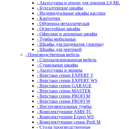
- Аксессуары и опции для локеров LS,ML
- Бухгалтерские шкафы
- Индивидуальные шкафы кассира
- Картотеки
- Обувница металлическая
- Огнестойкие шкафы
- Офисные и архивные шкафы
- Тумбы мобильные
- Шкафы для раздевалок (локеры)
- Шкафы для чертежей
- Производственная мебель
- Cпециализированная мебель
- Cушильные шкафы
- Аксессуары и экраны
- Верстаки серии EXPERT T
- Верстаки серии EXPERT WS
- Верстаки серии GARAGE
- Верстаки серии MASTER
- Верстаки серии PROFI M
- Верстаки серии PROFI W
- Инструментальные тумбы
- Комплектующие AMH TC
- Комплектующие Expert WS
- Комплектующие серии Profi M
- Столы производственные