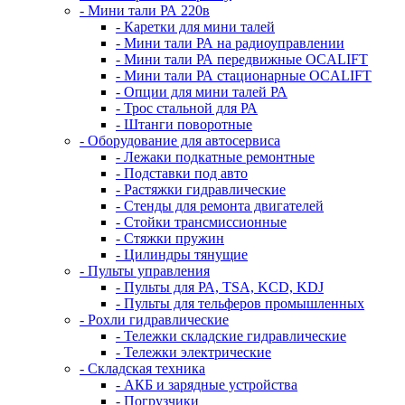
- Мини тали РА 220в
- Каретки для мини талей
- Мини тали РА на радиоуправлении
- Мини тали РА передвижные OCALIFT
- Мини тали РА стационарные OCALIFT
- Опции для мини талей РА
- Трос стальной для РА
- Штанги поворотные
- Оборудование для автосервиса
- Лежаки подкатные ремонтные
- Подставки под авто
- Растяжки гидравлические
- Стенды для ремонта двигателей
- Стойки трансмиссионные
- Стяжки пружин
- Цилиндры тянущие
- Пульты управления
- Пульты для РА, TSA, KCD, KDJ
- Пульты для тельферов промышленных
- Рохли гидравлические
- Тележки складские гидравлические
- Тележки электрические
- Складская техника
- АКБ и зарядные устройства
- Погрузчики