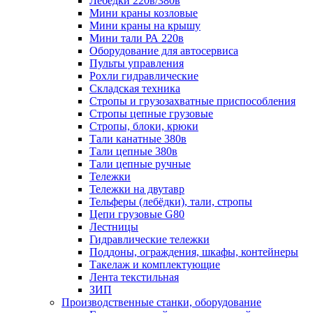
Лебёдки 220в/380в
Мини краны козловые
Мини краны на крышу
Мини тали РА 220в
Оборудование для автосервиса
Пульты управления
Рохли гидравлические
Складская техника
Стропы и грузозахватные приспособления
Стропы цепные грузовые
Стропы, блоки, крюки
Тали канатные 380в
Тали цепные 380в
Тали цепные ручные
Тележки
Тележки на двутавр
Тельферы (лебёдки), тали, стропы
Цепи грузовые G80
Лестницы
Гидравлические тележки
Поддоны, ограждения, шкафы, контейнеры
Такелаж и комплектующие
Лента текстильная
ЗИП
Производственные станки, оборудование