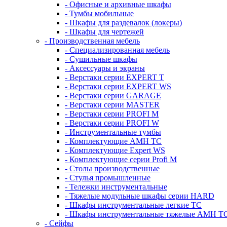
- Офисные и архивные шкафы
- Тумбы мобильные
- Шкафы для раздевалок (локеры)
- Шкафы для чертежей
- Производственная мебель
- Cпециализированная мебель
- Cушильные шкафы
- Аксессуары и экраны
- Верстаки серии EXPERT T
- Верстаки серии EXPERT WS
- Верстаки серии GARAGE
- Верстаки серии MASTER
- Верстаки серии PROFI M
- Верстаки серии PROFI W
- Инструментальные тумбы
- Комплектующие AMH TC
- Комплектующие Expert WS
- Комплектующие серии Profi M
- Столы производственные
- Стулья промышленные
- Тележки инструментальные
- Тяжелые модульные шкафы серии HARD
- Шкафы инструментальные легкие ТС
- Шкафы инструментальные тяжелые AMH T
- Сейфы