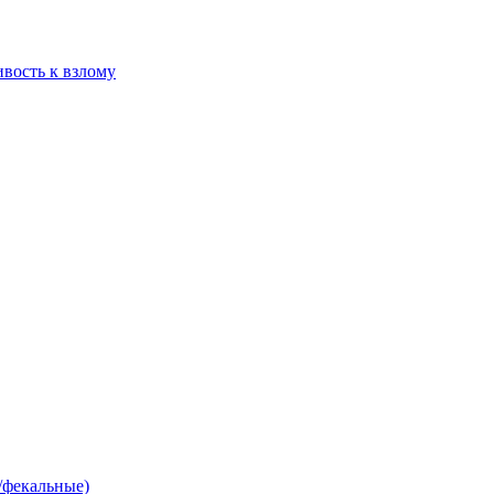
ивость к взлому
/фекальные)