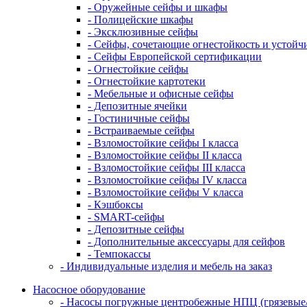
- Оружейные сейфы и шкафы
- Полицейские шкафы
- Эксклюзивные сейфы
- Сейфы, сочетающие огнестойкость и устойч
- Сейфы Европейской сертификации
- Огнестойкие сейфы
- Огнестойкие картотеки
- Мебельные и офисные сейфы
- Депозитные ячейки
- Гостиничные сейфы
- Встраиваемые сейфы
- Взломостойкие сейфы I класса
- Взломостойкие сейфы II класса
- Взломостойкие сейфы III класса
- Взломостойкие сейфы IV класса
- Взломостойкие сейфы V класса
- Кэшбоксы
- SMART-сейфы
- Депозитные сейфы
- Дополнительные аксессуары для сейфов
- Темпокассы
- Индивидуальные изделия и мебель на заказ
Насосное оборудование
- Насосы погружные центробежные НПЦ (грязевые