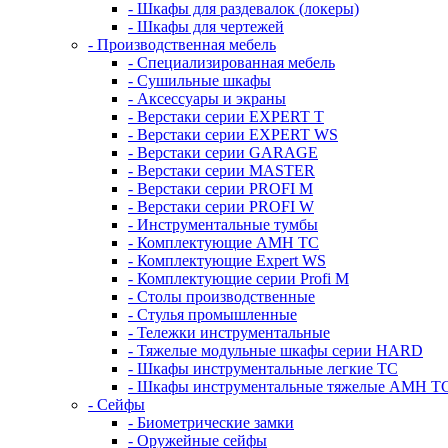
- Шкафы для раздевалок (локеры)
- Шкафы для чертежей
- Производственная мебель
- Cпециализированная мебель
- Cушильные шкафы
- Аксессуары и экраны
- Верстаки серии EXPERT T
- Верстаки серии EXPERT WS
- Верстаки серии GARAGE
- Верстаки серии MASTER
- Верстаки серии PROFI M
- Верстаки серии PROFI W
- Инструментальные тумбы
- Комплектующие AMH TC
- Комплектующие Expert WS
- Комплектующие серии Profi M
- Столы производственные
- Стулья промышленные
- Тележки инструментальные
- Тяжелые модульные шкафы серии HARD
- Шкафы инструментальные легкие ТС
- Шкафы инструментальные тяжелые AMH T
- Сейфы
- Биометрические замки
- Оружейные сейфы