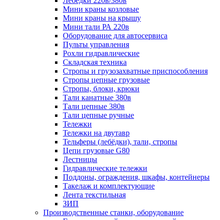
Лебёдки 220в/380в
Мини краны козловые
Мини краны на крышу
Мини тали РА 220в
Оборудование для автосервиса
Пульты управления
Рохли гидравлические
Складская техника
Стропы и грузозахватные приспособления
Стропы цепные грузовые
Стропы, блоки, крюки
Тали канатные 380в
Тали цепные 380в
Тали цепные ручные
Тележки
Тележки на двутавр
Тельферы (лебёдки), тали, стропы
Цепи грузовые G80
Лестницы
Гидравлические тележки
Поддоны, ограждения, шкафы, контейнеры
Такелаж и комплектующие
Лента текстильная
ЗИП
Производственные станки, оборудование