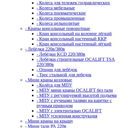
- Колеса для тележек гидравлических
- Колеса мебельные
- Колеса пневматические
- Колеса промышленные
- Колеса цельнолитые
- Краны консольные поворотные
- Кран консольный на колонне лёгкий
- Кран консольный настенный ККР
- Кран консольный настенный лёгкий
- Лебёдки 220в/380в
- Лебёдки KCD 220/380в
- Лебёдки строительные OCALIFT TSA
220/380в
- Опции для лебёдок
- Трос стальной для лебедок
- Мини краны козловые
- Колёса для МПУ
- МПУ мини краны OCALIFT без тали
- МПУ с регулируемой высотой подъема
- МПУ с ручными талями на каретке с
ручным приводом
- МПУ с электроталью OCALIFT
- МПУ усиленная конструкция
- Мини краны на крышу
- Мини тали РА 220в