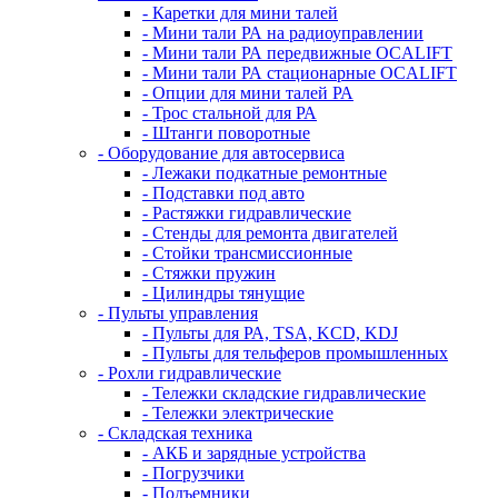
- Каретки для мини талей
- Мини тали РА на радиоуправлении
- Мини тали РА передвижные OCALIFT
- Мини тали РА стационарные OCALIFT
- Опции для мини талей РА
- Трос стальной для РА
- Штанги поворотные
- Оборудование для автосервиса
- Лежаки подкатные ремонтные
- Подставки под авто
- Растяжки гидравлические
- Стенды для ремонта двигателей
- Стойки трансмиссионные
- Стяжки пружин
- Цилиндры тянущие
- Пульты управления
- Пульты для РА, TSA, KCD, KDJ
- Пульты для тельферов промышленных
- Рохли гидравлические
- Тележки складские гидравлические
- Тележки электрические
- Складская техника
- АКБ и зарядные устройства
- Погрузчики
- Подъемники