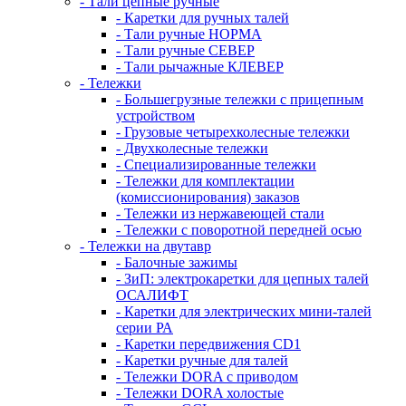
- Тали цепные ручные
- Каретки для ручных талей
- Тали ручные НОРМА
- Тали ручные СЕВЕР
- Тали рычажные КЛЕВЕР
- Тележки
- Большегрузные тележки с прицепным
устройством
- Грузовые четырехколесные тележки
- Двухколесные тележки
- Специализированные тележки
- Тележки для комплектации
(комиссионирования) заказов
- Тележки из нержавеющей стали
- Тележки с поворотной передней осью
- Тележки на двутавр
- Балочные зажимы
- ЗиП: электрокаретки для цепных талей
ОСАЛИФТ
- Каретки для электрических мини-талей
серии РА
- Каретки передвижения CD1
- Каретки ручные для талей
- Тележки DORA с приводом
- Тележки DORA холостые