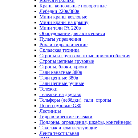
Колеса и ролики
Краны консольные поворотные
Лебёдки 220в/380в
Мини краны козловые
Мини краны на крышу
Мини тали РА 220в
Оборудование для автосервиса
Пульты управления
Рохли гидравлические
Складская техника
Стропы и грузозахватные приспособления
Стропы цепные грузовые
Стропы, блоки, крюки
Тали канатные 380в
Тали цепные 380в
Тали цепные ручные
Тележки
Тележки на двутавр
Тельферы (лебёдки), тали, стропы
Цепи грузовые G80
Лестницы
Гидравлические тележки
Поддоны, ограждения, шкафы, контейнеры
Такелаж и комплектующие
Лента текстильная