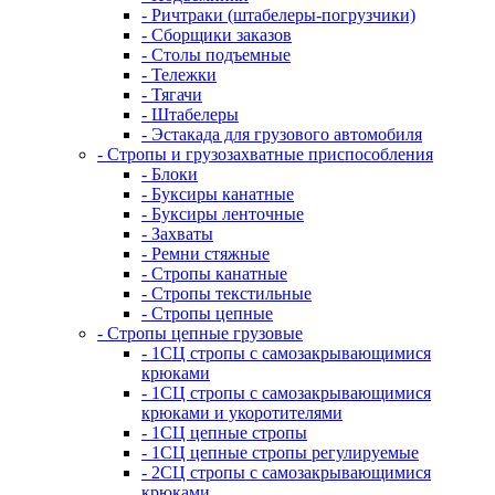
- Ричтраки (штабелеры-погрузчики)
- Сборщики заказов
- Столы подъемные
- Тележки
- Тягачи
- Штабелеры
- Эстакада для грузового автомобиля
- Стропы и грузозахватные приспособления
- Блоки
- Буксиры канатные
- Буксиры ленточные
- Захваты
- Ремни стяжные
- Стропы канатные
- Стропы текстильные
- Стропы цепные
- Стропы цепные грузовые
- 1СЦ стропы с самозакрывающимися
крюками
- 1СЦ стропы с самозакрывающимися
крюками и укоротителями
- 1СЦ цепные стропы
- 1СЦ цепные стропы регулируемые
- 2СЦ стропы с самозакрывающимися
крюками