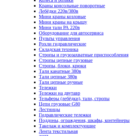
Колеса и ролики
Краны консольные поворотные
Лебёдки 220в/380в
Мини краны козловые
Мини краны на крышу
Мини тали РА 220в
Оборудование для автосервиса
Пульты управления
Рохли гидравлические
Складская техника
Стропы и грузозахватные приспособления
Стропы цепные грузовые
Стропы, блоки, крюки
Тали канатные 380в
Тали цепные 380в
Тали цепные ручные
Тележки
Тележки на двутавр
Тельферы (лебёдки), тали, стропы
Цепи грузовые G80
Лестницы
Гидравлические тележки
Поддоны, ограждения, шкафы, контейнеры
Такелаж и комплектующие
Лента текстильная