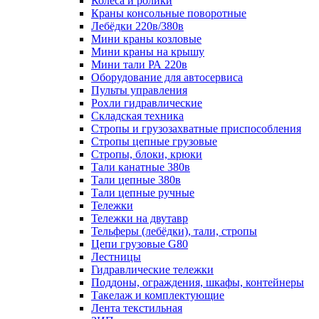
Колеса и ролики
Краны консольные поворотные
Лебёдки 220в/380в
Мини краны козловые
Мини краны на крышу
Мини тали РА 220в
Оборудование для автосервиса
Пульты управления
Рохли гидравлические
Складская техника
Стропы и грузозахватные приспособления
Стропы цепные грузовые
Стропы, блоки, крюки
Тали канатные 380в
Тали цепные 380в
Тали цепные ручные
Тележки
Тележки на двутавр
Тельферы (лебёдки), тали, стропы
Цепи грузовые G80
Лестницы
Гидравлические тележки
Поддоны, ограждения, шкафы, контейнеры
Такелаж и комплектующие
Лента текстильная