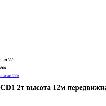
жная 380в
380в
 CD1 2т высота 12м передвижн