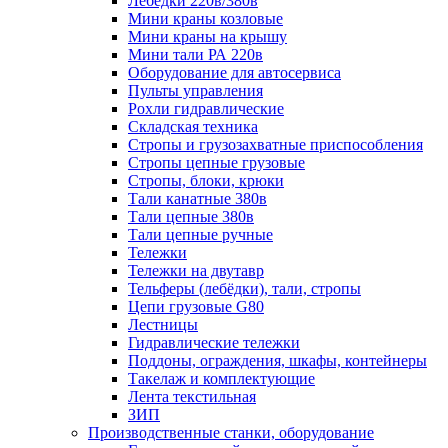
Лебёдки 220в/380в
Мини краны козловые
Мини краны на крышу
Мини тали РА 220в
Оборудование для автосервиса
Пульты управления
Рохли гидравлические
Складская техника
Стропы и грузозахватные приспособления
Стропы цепные грузовые
Стропы, блоки, крюки
Тали канатные 380в
Тали цепные 380в
Тали цепные ручные
Тележки
Тележки на двутавр
Тельферы (лебёдки), тали, стропы
Цепи грузовые G80
Лестницы
Гидравлические тележки
Поддоны, ограждения, шкафы, контейнеры
Такелаж и комплектующие
Лента текстильная
ЗИП
Производственные станки, оборудование