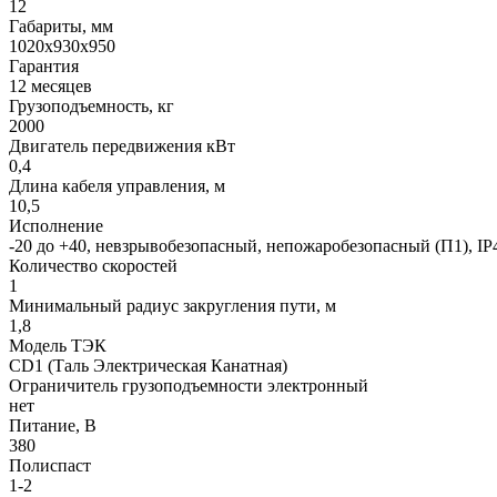
12
Габариты, мм
1020х930х950
Гарантия
12 месяцев
Грузоподъемность, кг
2000
Двигатель передвижения кВт
0,4
Длина кабеля управления, м
10,5
Исполнение
-20 до +40, невзрывобезопасный, непожаробезопасный (П1), I
Количество скоростей
1
Минимальный радиус закругления пути, м
1,8
Модель ТЭК
CD1 (Таль Электрическая Канатная)
Ограничитель грузоподъемности электронный
нет
Питание, В
380
Полиспаст
1-2