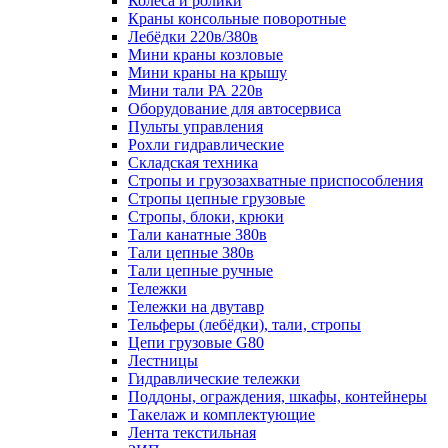
Колеса и ролики
Краны консольные поворотные
Лебёдки 220в/380в
Мини краны козловые
Мини краны на крышу
Мини тали РА 220в
Оборудование для автосервиса
Пульты управления
Рохли гидравлические
Складская техника
Стропы и грузозахватные приспособления
Стропы цепные грузовые
Стропы, блоки, крюки
Тали канатные 380в
Тали цепные 380в
Тали цепные ручные
Тележки
Тележки на двутавр
Тельферы (лебёдки), тали, стропы
Цепи грузовые G80
Лестницы
Гидравлические тележки
Поддоны, ограждения, шкафы, контейнеры
Такелаж и комплектующие
Лента текстильная