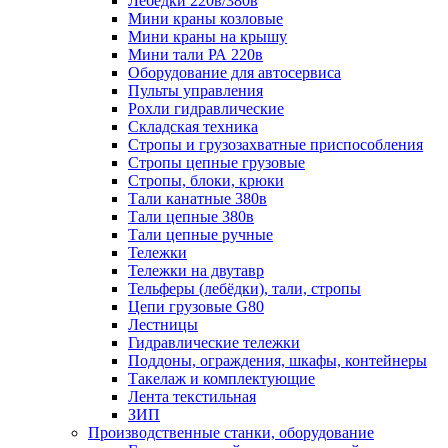
Лебёдки 220в/380в
Мини краны козловые
Мини краны на крышу
Мини тали РА 220в
Оборудование для автосервиса
Пульты управления
Рохли гидравлические
Складская техника
Стропы и грузозахватные приспособления
Стропы цепные грузовые
Стропы, блоки, крюки
Тали канатные 380в
Тали цепные 380в
Тали цепные ручные
Тележки
Тележки на двутавр
Тельферы (лебёдки), тали, стропы
Цепи грузовые G80
Лестницы
Гидравлические тележки
Поддоны, ограждения, шкафы, контейнеры
Такелаж и комплектующие
Лента текстильная
ЗИП
Производственные станки, оборудование