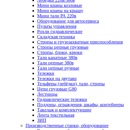
Лебёдки 220в/380в
Мини краны козловые
Мини краны на крышу
Мини тали РА 220в
Оборудование для автосервиса
Пульты управления
Рохли гидравлические
Складская техника
Стропы и грузозахватные приспособления
Стропы цепные грузовые
Стропы, блоки, крюки
Тали канатные 380в
Тали цепные 380в
Тали цепные ручные
Тележки
Тележки на двутавр
Тельферы (лебёдки), тали, стропы
Цепи грузовые G80
Лестницы
Гидравлические тележки
Поддоны, ограждения, шкафы, контейнеры
Такелаж и комплектующие
Лента текстильная
ЗИП
Производственные станки, оборудование