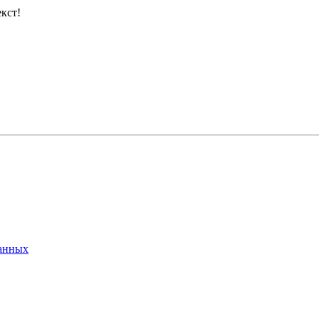
кст!
данных