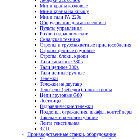
Лебёдки 220в/380в
Мини краны козловые
Мини краны на крышу
Мини тали РА 220в
Оборудование для автосервиса
Пульты управления
Рохли гидравлические
Складская техника
Стропы и грузозахватные приспособления
Стропы цепные грузовые
Стропы, блоки, крюки
Тали канатные 380в
Тали цепные 380в
Тали цепные ручные
Тележки
Тележки на двутавр
Тельферы (лебёдки), тали, стропы
Цепи грузовые G80
Лестницы
Гидравлические тележки
Поддоны, ограждения, шкафы, контейнеры
Такелаж и комплектующие
Лента текстильная
ЗИП
Производственные станки, оборудование