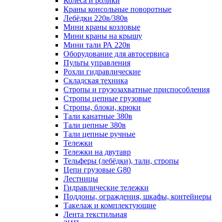
Колеса и ролики
Краны консольные поворотные
Лебёдки 220в/380в
Мини краны козловые
Мини краны на крышу
Мини тали РА 220в
Оборудование для автосервиса
Пульты управления
Рохли гидравлические
Складская техника
Стропы и грузозахватные приспособления
Стропы цепные грузовые
Стропы, блоки, крюки
Тали канатные 380в
Тали цепные 380в
Тали цепные ручные
Тележки
Тележки на двутавр
Тельферы (лебёдки), тали, стропы
Цепи грузовые G80
Лестницы
Гидравлические тележки
Поддоны, ограждения, шкафы, контейнеры
Такелаж и комплектующие
Лента текстильная