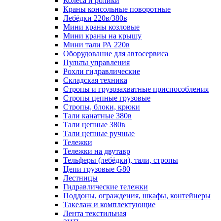
Колеса и ролики
Краны консольные поворотные
Лебёдки 220в/380в
Мини краны козловые
Мини краны на крышу
Мини тали РА 220в
Оборудование для автосервиса
Пульты управления
Рохли гидравлические
Складская техника
Стропы и грузозахватные приспособления
Стропы цепные грузовые
Стропы, блоки, крюки
Тали канатные 380в
Тали цепные 380в
Тали цепные ручные
Тележки
Тележки на двутавр
Тельферы (лебёдки), тали, стропы
Цепи грузовые G80
Лестницы
Гидравлические тележки
Поддоны, ограждения, шкафы, контейнеры
Такелаж и комплектующие
Лента текстильная