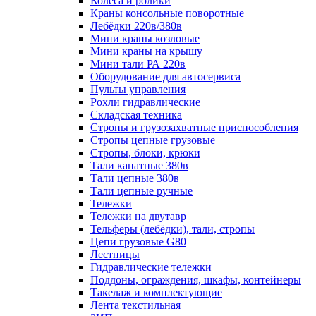
Колеса и ролики
Краны консольные поворотные
Лебёдки 220в/380в
Мини краны козловые
Мини краны на крышу
Мини тали РА 220в
Оборудование для автосервиса
Пульты управления
Рохли гидравлические
Складская техника
Стропы и грузозахватные приспособления
Стропы цепные грузовые
Стропы, блоки, крюки
Тали канатные 380в
Тали цепные 380в
Тали цепные ручные
Тележки
Тележки на двутавр
Тельферы (лебёдки), тали, стропы
Цепи грузовые G80
Лестницы
Гидравлические тележки
Поддоны, ограждения, шкафы, контейнеры
Такелаж и комплектующие
Лента текстильная