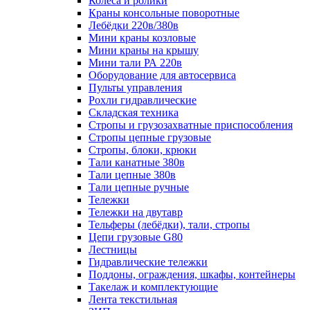
Колеса и ролики
Краны консольные поворотные
Лебёдки 220в/380в
Мини краны козловые
Мини краны на крышу
Мини тали РА 220в
Оборудование для автосервиса
Пульты управления
Рохли гидравлические
Складская техника
Стропы и грузозахватные приспособления
Стропы цепные грузовые
Стропы, блоки, крюки
Тали канатные 380в
Тали цепные 380в
Тали цепные ручные
Тележки
Тележки на двутавр
Тельферы (лебёдки), тали, стропы
Цепи грузовые G80
Лестницы
Гидравлические тележки
Поддоны, ограждения, шкафы, контейнеры
Такелаж и комплектующие
Лента текстильная