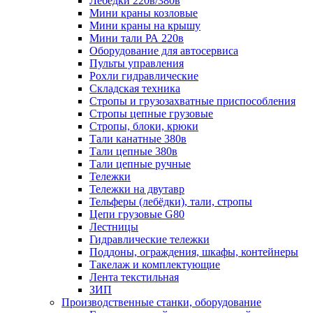
Лебёдки 220в/380в
Мини краны козловые
Мини краны на крышу
Мини тали РА 220в
Оборудование для автосервиса
Пульты управления
Рохли гидравлические
Складская техника
Стропы и грузозахватные приспособления
Стропы цепные грузовые
Стропы, блоки, крюки
Тали канатные 380в
Тали цепные 380в
Тали цепные ручные
Тележки
Тележки на двутавр
Тельферы (лебёдки), тали, стропы
Цепи грузовые G80
Лестницы
Гидравлические тележки
Поддоны, ограждения, шкафы, контейнеры
Такелаж и комплектующие
Лента текстильная
ЗИП
Производственные станки, оборудование