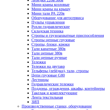
Лебёдки 220в/380в
Мини краны козловые
Мини краны на крышу
Мини тали РА 220в
Оборудование для автосервиса
Пульты управления
Рохли гидравлические
Складская техника
Стропы и грузозахватные приспособления
Стропы цепные грузовые
Стропы, блоки, крюки
Тали канатные 380в
Тали цепные 380в
Тали цепные ручные
Тележки
Тележки на двутавр
Тельферы (лебёдки), тали, стропы
Цепи грузовые G80
Лестницы
Гидравлические тележки
Поддоны, ограждения, шкафы, контейнеры
Такелаж и комплектующие
Лента текстильная
ЗИП
Производственные станки, оборудование