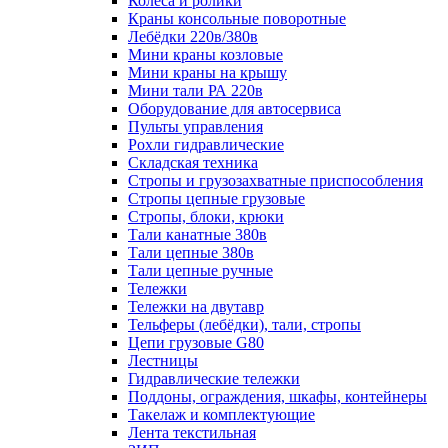
Колеса и ролики
Краны консольные поворотные
Лебёдки 220в/380в
Мини краны козловые
Мини краны на крышу
Мини тали РА 220в
Оборудование для автосервиса
Пульты управления
Рохли гидравлические
Складская техника
Стропы и грузозахватные приспособления
Стропы цепные грузовые
Стропы, блоки, крюки
Тали канатные 380в
Тали цепные 380в
Тали цепные ручные
Тележки
Тележки на двутавр
Тельферы (лебёдки), тали, стропы
Цепи грузовые G80
Лестницы
Гидравлические тележки
Поддоны, ограждения, шкафы, контейнеры
Такелаж и комплектующие
Лента текстильная