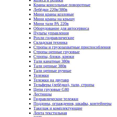
Колеса и ролики
Краны консольные поворотные
Лебёдки 220в/380в
Мини краны козловые
Мини краны на крышу
Мини тали РА 220в
Оборудование для автосервиса
Пульты управления
Рохли гидравлические
Складская техника
Стропы и грузозахватные приспособления
Стропы цепные грузовые
Стропы, блоки, крюки
Тали канатные 380в
Тали цепные 380в
Тали цепные ручные
Тележки
Тележки на двутавр
Тельферы (лебёдки), тали, стропы
Цепи грузовые G80
Лестницы
Гидравлические тележки
Поддоны, ограждения, шкафы, контейнеры
Такелаж и комплектующие
Лента текстильная