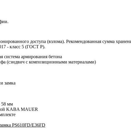
фии.
нированного доступа (взлома). Рекомендованная сумма хранения 
17 - класс 5 (ГОСТ Р).
ая система армирования бетона
ейфа (сэндвич с композиционными материалами)
и замка
 58 мм
чевой KABA MAUER
омплекте
 замка PS610FD/E36FD