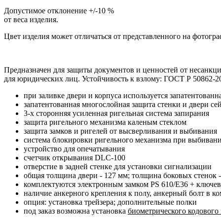
Допустимое отклонение +/-10 %
от веса изделия.
Цвет изделия может отличаться от представленного на фотогра
Предназначен для защиты документов и ценностей от несанкцио
для юридических лиц. Устойчивость к взлому: ГОСТ Р 50862-20
при заливке двери и корпуса используется запатентованн
запатентованная многослойная защита стенки и двери с
3-х сторонняя усиленная ригельная система запирания
защита ригельного механизма каленым стеклом
защита замков и ригелей от высверливания и выбивания
система блокировки ригельного механизма при выбивани
устройство для опечатывания
счетчик открывания DLC-100
отверстие в задней стенке для установки сигнализации
общая толщина двери - 127 мм; толщина боковых стенок -
комплектуются электронным замком PS 610/E36 + клю
наличие анкерного крепления к полу, анкерный болт в к
опция: установка трейзера; дополнительные полки
под заказ возможна установка
биометрического кодового