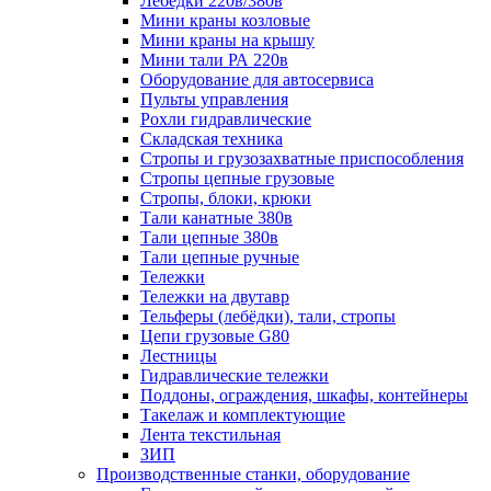
Лебёдки 220в/380в
Мини краны козловые
Мини краны на крышу
Мини тали РА 220в
Оборудование для автосервиса
Пульты управления
Рохли гидравлические
Складская техника
Стропы и грузозахватные приспособления
Стропы цепные грузовые
Стропы, блоки, крюки
Тали канатные 380в
Тали цепные 380в
Тали цепные ручные
Тележки
Тележки на двутавр
Тельферы (лебёдки), тали, стропы
Цепи грузовые G80
Лестницы
Гидравлические тележки
Поддоны, ограждения, шкафы, контейнеры
Такелаж и комплектующие
Лента текстильная
ЗИП
Производственные станки, оборудование