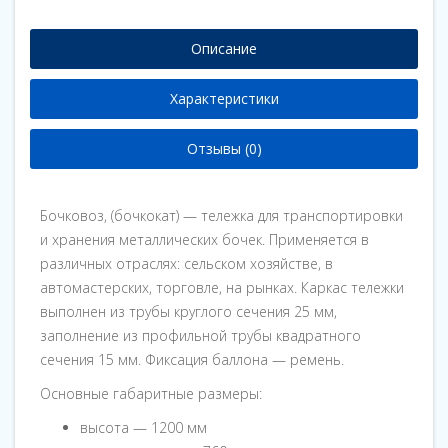
Описание
Характеристики
Отзывы (0)
Бочковоз, (бочкокат) — тележка для транспортировки
и хранения металлических бочек. Применяется в
различных отраслях: сельском хозяйстве, в
автомастерских, торговле, на рынках. Каркас тележки
выполнен из трубы круглого сечения 25 мм,
заполнение из профильной трубы квадратного
сечения 15 мм. Фиксация баллона — ремень.
Основные габаритные размеры:
высота — 1200 мм