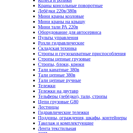
Колеса и ролики
Краны консольные поворотные
Лебёдки 220в/380в
Мини краны козловые
Мини краны на крышу
Мини тали РА 220в
Оборудование для автосервиса
Пульты управления
Рохли гидравлические
Складская техника
Стропы и грузозахватные приспособления
Стропы цепные грузовые
Стропы, блоки, крюки
Тали канатные 380в
Тали цепные 380в
Тали цепные ручные
Тележки
Тележки на двутавр
Тельферы (лебёдки), тали, стропы
Цепи грузовые G80
Лестницы
Гидравлические тележки
Поддоны, ограждения, шкафы, контейнеры
Такелаж и комплектующие
Лента текстильная