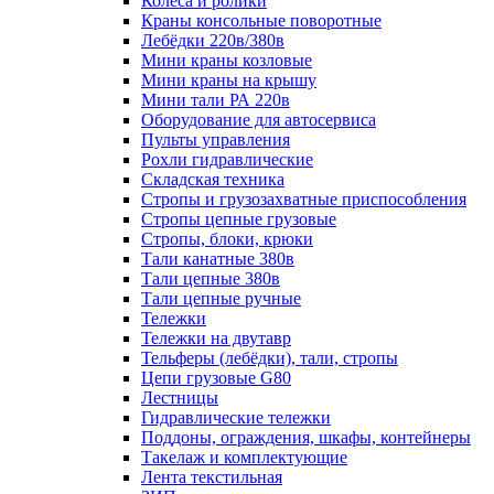
Колеса и ролики
Краны консольные поворотные
Лебёдки 220в/380в
Мини краны козловые
Мини краны на крышу
Мини тали РА 220в
Оборудование для автосервиса
Пульты управления
Рохли гидравлические
Складская техника
Стропы и грузозахватные приспособления
Стропы цепные грузовые
Стропы, блоки, крюки
Тали канатные 380в
Тали цепные 380в
Тали цепные ручные
Тележки
Тележки на двутавр
Тельферы (лебёдки), тали, стропы
Цепи грузовые G80
Лестницы
Гидравлические тележки
Поддоны, ограждения, шкафы, контейнеры
Такелаж и комплектующие
Лента текстильная