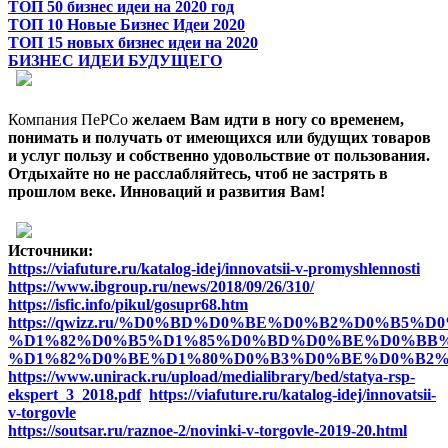
ТОП 50 бизнес идеи на 2020 год
ТОП 10 Новые Бизнес Идеи 2020
ТОП 15 новых бизнес идеи на 2020
БИЗНЕС ИДЕИ БУДУЩЕГО
Компания ПеРСо
желаем Вам идти в ногу со временем,
понимать и получать от имеющихся или будущих товаров
и услуг пользу и собственно удовольствие от пользования.
Отдыхайте но не расслабляйтесь, чтоб не застрять в
прошлом веке. Инноваций и развития Вам!
Источники:
https://viafuture.ru/katalog-idej/innovatsii-v-promyshlennosti
https://www.ibgroup.ru/news/2018/09/26/310/
https://isfic.info/pikul/gosupr68.htm
https://qwizz.ru/%D0%BD%D0%BE%D0%B2%D0%B5%
%D1%82%D0%B5%D1%85%D0%BD%D0%BE%D0%BB%
%D1%82%D0%BE%D1%80%D0%B3%D0%BE%D0%B2%
https://www.unirack.ru/upload/medialibrary/bed/statya-rsp-
ekspert_3_2018.pdf
https://viafuture.ru/katalog-idej/innovatsii-
v-torgovle
https://soutsar.ru/raznoe-2/novinki-v-torgovle-2019-20.html