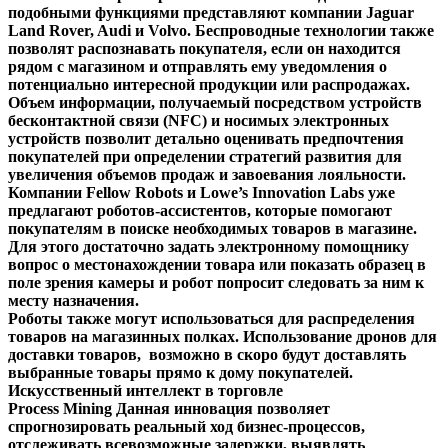
подобными функциями представляют компании Jaguar
Land Rover, Audi и Volvo. Беспроводные технологии также
позволят распознавать покупателя, если он находится
рядом с магазином и отправлять ему уведомления о
потенциально интересной продукции или распродажах.
Объем информации, получаемый посредством устройств
бесконтактной связи (NFC) и носимых электронных
устройств позволит детально оценивать предпочтения
покупателей при определении стратегий развития для
увеличения объемов продаж и завоевания лояльности.
Компании Fellow Robots и Lowe’s Innovation Labs уже
предлагают роботов-ассистентов, которые помогают
покупателям в поиске необходимых товаров в магазине.
Для этого достаточно задать электронному помощнику
вопрос о местонахождении товара или показать образец в
поле зрения камеры и робот попросит следовать за ним к
месту назначения.
Роботы также могут использоваться для распределения
товаров на магазинных полках. Использование дронов для
доставки товаров, возможно в скоро будут доставлять
выбранные товары прямо к дому покупателей.
Искусственный интеллект в торговле
Process Mining Данная инновация позволяет
спрогнозировать реальный ход бизнес-процессов,
отслеживать всевозможные задержки, выявлять