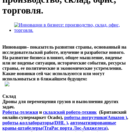
торговля.
Инновации– показатель развития страны, основанный на
исследовательской работе, изучение и разработке нового.
На развитие бизнеса влияют, общее мышление, виденье
или не виденье ситуации, исторические события, ресурсы
страны, ее политические и экономические устремления.
Какие новинки сей час используются или могут
использоваться в ближайшем будущем:
Склад
Дроны для перемещения грузов и выполнения других
задач.
Роботы-тележки
и
складской робото-техник
(Британский
онлайн-супермаркет Ocado),
роботы-погрузчики(Amazon )
,
роботы-коллабораторы(DHL ),
автоматизированные
краны-штабелеры(TraPac порта Лос-Анджелеса)
,