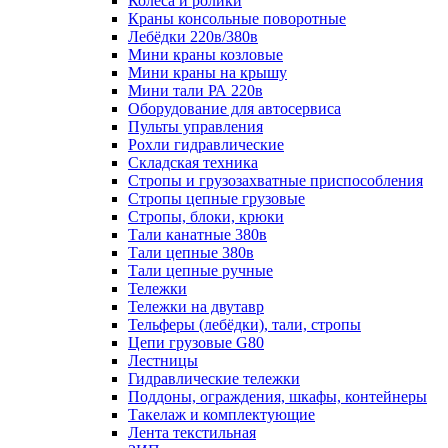
Колеса и ролики
Краны консольные поворотные
Лебёдки 220в/380в
Мини краны козловые
Мини краны на крышу
Мини тали РА 220в
Оборудование для автосервиса
Пульты управления
Рохли гидравлические
Складская техника
Стропы и грузозахватные приспособления
Стропы цепные грузовые
Стропы, блоки, крюки
Тали канатные 380в
Тали цепные 380в
Тали цепные ручные
Тележки
Тележки на двутавр
Тельферы (лебёдки), тали, стропы
Цепи грузовые G80
Лестницы
Гидравлические тележки
Поддоны, ограждения, шкафы, контейнеры
Такелаж и комплектующие
Лента текстильная