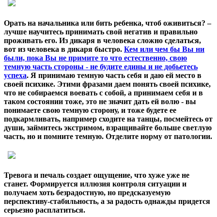
Орать на начальника или бить ребенка, чтоб оживиться? –
лучше научитесь принимать свой негатив и правильно
проживать его. Из дикаря в человека сложно сделаться,
вот из человека в дикаря быстро.
Кем или чем бы Вы ни
были, пока Вы не примите то что естественно, свою
темную часть стороны - не будите едины и не добьетесь
успеха
.
Я принимаю темную часть себя и даю ей место в
своей психике.
Этими фразами даем понять своей психике,
что не собираемся воевать с собой, а принимаем себя и в
таком состоянии тоже, это
не
значит дать ей волю - вы
понимаете свою темную сторону, и тоже будете ее
подкармливать, например сходите на танцы, посмейтесь от
души, займитесь экстримом, взращивайте больше светлую
часть, но и помните темную. Отделите
норму
от патологии.
Тревога и печаль создает ощущение, что хуже уже не
станет. Формируется иллюзия контроля ситуации и
получаем хоть безрадостную, но предсказуемую
перспективу-стабильность, а за радость однажды придется
серьезно расплатиться.