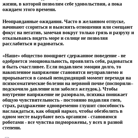
жизни, в которой позволим себе удовольствия, а пока
ожидаем этого времени.
Неоправданные ожидания.
Часто в желанном отпуске,
начинают ссориться и выяснять отношения или смещают
фокус на негатив, замечая вокруг только грязь и разруху и
отказываясь видеть море и солнце не позволяя
расслабиться и радоваться.
«Наше» общество поощряет сдержанное поведение - не
одобряется эмоциональность, проявлять себя, радоваться
и быть счастливее. Если подавляем эмоции долго, то
накопленное напряжение становится неуправляемо и
прорывается в самый неподходящий момент переходя на
психосоматические болезни на нервной почве (поспорили–
подскочило давление или заболел желудок.). Чтобы
внутренне напряжение не разорвало, психика понижает
общую чувствительность - постоянно подавляя гнев,
страх, раздражение одновременно глушит способность
наслаждаться, как общий наркоз, чтобы обезболить в
одном месте вырубают весь организм - становимся
роботами - все чувства подморожены, у всех в разной
степени.