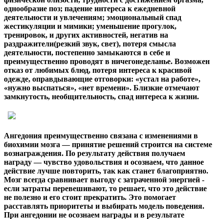
однообразие поз; падение интереса к ежедневной
деятельности и увлечениям; эмоциональный спад
жестикуляции и мимики; уменьшение прогулок,
тренировок, и других активностей, негатив на
раздражители(резкий звук, свет), потеря смысла
деятельности, постепенно замыкаются в себе и
преимущественно проводят в ничегонеделанье. Возможен
отказ от любимых блюд, потеря интереса к красивой
одежде, оправдывающие отговорки: «устал на работе»,
«нужно выспаться», «нет времени». Близкие отмечают
замкнутость, необщительность, спад интереса к жизни.
Ангедония преимущественно связана с изменениями в
биохимии мозга — принятие решений строится на системе
вознаграждения. По результату действия получаем
награду — чувство удовольствия и осознаем, что данное
действие лучше повторить, так как станет благоприятно.
Мозг всегда сравнивает выгоду с затраченной энергией -
если затраты перевешивают, то решает, что это действие
не полезно и его стоит прекратить. Это помогает
расставлять приоритеты и выбирать модель поведения.
При ангедонии не осознаем награды и в результате