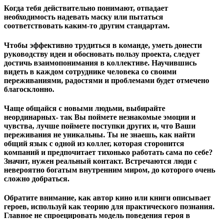
Когда тебя действительно понимают, отпадает
необходимость надевать маску или пытаться
соответствовать каким-то другим стандартам.
Чтобы эффективно трудиться в команде, уметь донести
руководству идеи и обосновать пользу проекта, следует
достичь взаимопонимания в коллективе. Научившись
видеть в каждом сотруднике человека со своими
переживаниями, радостями и проблемами будет отмечено
благосклонно.
Чаще общайся с новыми людьми, выбирайте
неординарных- так Вы поймете незнакомые эмоции и
чувства, лучше поймете поступки других и, что Ваши
переживания не уникальны. Ты не знаешь, как найти
общий язык с одной из коллег, которая сторонится
компаний и предпочитает тихонько работать сама по себе?
Значит, нужен реальный контакт. Встречаются люди с
невероятно богатым внутренним миром, до которого очень
сложно добраться.
Обратите внимание, как автор кино или книги описывает
героев, используй как теорию для практического познания.
Главное не спроецировать модель поведения героя в