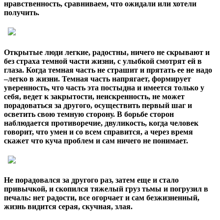
нравственность, сравниваем, что ожидали или хотели
получить.
Открытые люди легкие, радостны, ничего не скрывают и
без страха темной части жизни, с улыбкой смотрят ей в
глаза. Когда темная часть не страшит и прятать ее не надо
–легко в жизни. Темная часть напрягает, формирует
уверенность, что часть эта постыдна и имеется только у
себя, ведет к закрытости, неискренность, не может
порадоваться за другого, осуществить первый шаг и
осветить свою темную сторону. В борьбе сторон
наблюдается противоречие, двуликость, когда человек
говорит, что умен и со всем справится, а через время
скажет что куча проблем и сам ничего не понимает.
Не порадовался за другого раз, затем еще и стало
привычкой, и скопился тяжелый груз тьмы и погрузил в
печаль: нет радости, все огорчает и сам безжизненный,
жизнь видится серая, скучная, злая.