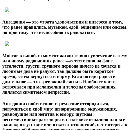
Ангедония
— это утрата удовольствия и интереса к тому,
что ранее нравились, музыкой, едой, общением или сексом,
по-простому -это неспособность радоваться.
Многие в какой-то момент жизни теряют увлечение к тому
или иному радовавших ранее —естественно на фоне
усталости, грусти, трудного периода ничего не хочется и
любимые дела не радуют, так должно быть
короткое
время
, затем вернуться в норму. Если потеря радости
длительное — это тревожный сигнал. Наиболее часто
встречался при меланхолии и телесных заболеваниях,
является симптомом депрессии.
Ангедонии свойственно: стремление отгородиться,
погрузиться в свой мир; игнорирование окружающих,
равнодушие или негатив к юмору, шуткам;
пессимистичные разговоры в стиле «все печально или все
равно»; отсутствие или отказ от отношений, нет интереса к
физической близости, трудности с достижением оргазма,