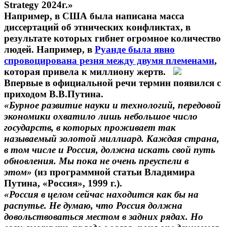
Strategy 2024г.»
Например, в США была написана масса
диссертаций об этнических конфликтах, в
результате которых гибнет огромное количество
людей. Например, в
Руанде была явно
спровоцирована резня между двумя племенами
,
которая привела к миллиону жертв.
Впервые в официальной речи термин появился с
приходом В.В.Путина.
«Бурное развитие науки и технологий, передовой
экономики охватило лишь небольшое число
государств, в которых проживает так
называемый золотой миллиард. Каждая страна,
в том числе и Россия, должна искать свой путь
обновления. Мы пока не очень преуспели в
этом»
(из программной статьи Владимира
Путина, «Россия», 1999 г.).
«Россия в целом сейчас находится как бы на
распутье. Не думаю, что Россия должна
довольствоваться местом в задних рядах. Но