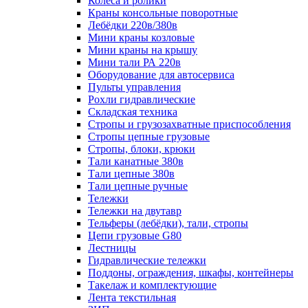
Колеса и ролики
Краны консольные поворотные
Лебёдки 220в/380в
Мини краны козловые
Мини краны на крышу
Мини тали РА 220в
Оборудование для автосервиса
Пульты управления
Рохли гидравлические
Складская техника
Стропы и грузозахватные приспособления
Стропы цепные грузовые
Стропы, блоки, крюки
Тали канатные 380в
Тали цепные 380в
Тали цепные ручные
Тележки
Тележки на двутавр
Тельферы (лебёдки), тали, стропы
Цепи грузовые G80
Лестницы
Гидравлические тележки
Поддоны, ограждения, шкафы, контейнеры
Такелаж и комплектующие
Лента текстильная