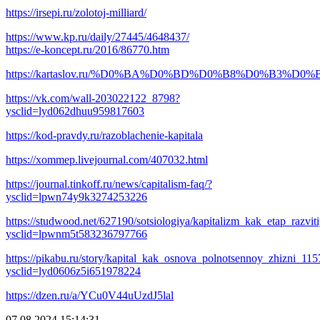
https://irsepi.ru/zolotoj-milliard/
https://www.kp.ru/daily/27445/4648437/
https://e-koncept.ru/2016/86770.htm
https://kartaslov.ru/%D0%BA%D0%BD%D0%B8%D0%
https://vk.com/wall-203022122_8798?
ysclid=lyd062dhuu959817603
https://kod-pravdy.ru/razoblachenie-kapitala
https://xommep.livejournal.com/407032.html
https://journal.tinkoff.ru/news/capitalism-faq/?
ysclid=lpwn74y9k3274253226
https://studwood.net/627190/sotsiologiya/kapitalizm_kak_etap_razvit
ysclid=lpwnm5t583236797766
https://pikabu.ru/story/kapital_kak_osnova_polnotsennoy_zhizni_11
ysclid=lyd0606z5i651978224
https://dzen.ru/a/YCu0V44uUzdJ5lal
07.08.2024 15:14:31