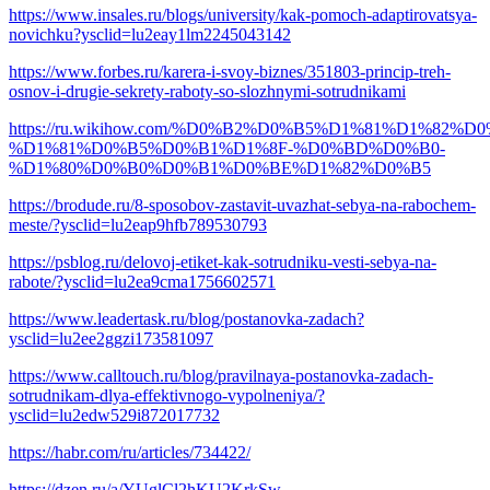
https://www.insales.ru/blogs/university/kak-pomoch-adaptirovatsya-
novichku?ysclid=lu2eay1lm2245043142
https://www.forbes.ru/karera-i-svoy-biznes/351803-princip-treh-
osnov-i-drugie-sekrety-raboty-so-slozhnymi-sotrudnikami
https://ru.wikihow.com/%D0%B2%D0%B5%D1%81%D1%82%D0
%D1%81%D0%B5%D0%B1%D1%8F-%D0%BD%D0%B0-
%D1%80%D0%B0%D0%B1%D0%BE%D1%82%D0%B5
https://brodude.ru/8-sposobov-zastavit-uvazhat-sebya-na-rabochem-
meste/?ysclid=lu2eap9hfb789530793
https://psblog.ru/delovoj-etiket-kak-sotrudniku-vesti-sebya-na-
rabote/?ysclid=lu2ea9cma1756602571
https://www.leadertask.ru/blog/postanovka-zadach?
ysclid=lu2ee2ggzi173581097
https://www.calltouch.ru/blog/pravilnaya-postanovka-zadach-
sotrudnikam-dlya-effektivnogo-vypolneniya/?
ysclid=lu2edw529i872017732
https://habr.com/ru/articles/734422/
https://dzen.ru/a/YUglCl2hKU2KrkSw