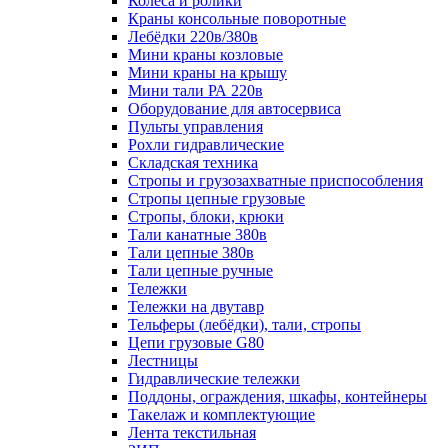
Колеса и ролики
Краны консольные поворотные
Лебёдки 220в/380в
Мини краны козловые
Мини краны на крышу
Мини тали РА 220в
Оборудование для автосервиса
Пульты управления
Рохли гидравлические
Складская техника
Стропы и грузозахватные приспособления
Стропы цепные грузовые
Стропы, блоки, крюки
Тали канатные 380в
Тали цепные 380в
Тали цепные ручные
Тележки
Тележки на двутавр
Тельферы (лебёдки), тали, стропы
Цепи грузовые G80
Лестницы
Гидравлические тележки
Поддоны, ограждения, шкафы, контейнеры
Такелаж и комплектующие
Лента текстильная