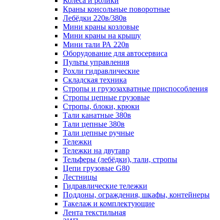
Колеса и ролики
Краны консольные поворотные
Лебёдки 220в/380в
Мини краны козловые
Мини краны на крышу
Мини тали РА 220в
Оборудование для автосервиса
Пульты управления
Рохли гидравлические
Складская техника
Стропы и грузозахватные приспособления
Стропы цепные грузовые
Стропы, блоки, крюки
Тали канатные 380в
Тали цепные 380в
Тали цепные ручные
Тележки
Тележки на двутавр
Тельферы (лебёдки), тали, стропы
Цепи грузовые G80
Лестницы
Гидравлические тележки
Поддоны, ограждения, шкафы, контейнеры
Такелаж и комплектующие
Лента текстильная