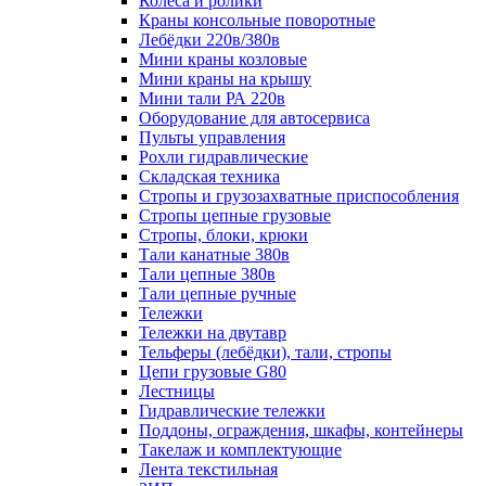
Колеса и ролики
Краны консольные поворотные
Лебёдки 220в/380в
Мини краны козловые
Мини краны на крышу
Мини тали РА 220в
Оборудование для автосервиса
Пульты управления
Рохли гидравлические
Складская техника
Стропы и грузозахватные приспособления
Стропы цепные грузовые
Стропы, блоки, крюки
Тали канатные 380в
Тали цепные 380в
Тали цепные ручные
Тележки
Тележки на двутавр
Тельферы (лебёдки), тали, стропы
Цепи грузовые G80
Лестницы
Гидравлические тележки
Поддоны, ограждения, шкафы, контейнеры
Такелаж и комплектующие
Лента текстильная