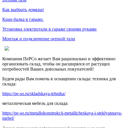
Как выбрать домкрат
Кран-балка в гараже.
Установка электротали в гараже своими руками
Монтаж и подключение цепной тали
Компания ПеРСо желает Вам рационально и эффективно
организовать склад, чтобы он расширялся от растущих
потребностей Ваших довольных покупателей!
Будем рады Вам помочь в оснащении склада: техника для
склада:
https://pe-so.ru/skladskaya-tehnika/
металлическая мебель для склада:
https://pe-so.ru/metallokonstrukcii-metallicheskaya-i-steklyannaya-
mebel/