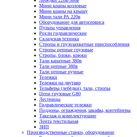
Лебёдки 220в/380в
Мини краны козловые
Мини краны на крышу
Мини тали РА 220в
Оборудование для автосервиса
Пульты управления
Рохли гидравлические
Складская техника
Стропы и грузозахватные приспособления
Стропы цепные грузовые
Стропы, блоки, крюки
Тали канатные 380в
Тали цепные 380в
Тали цепные ручные
Тележки
Тележки на двутавр
Тельферы (лебёдки), тали, стропы
Цепи грузовые G80
Лестницы
Гидравлические тележки
Поддоны, ограждения, шкафы, контейнеры
Такелаж и комплектующие
Лента текстильная
ЗИП
Производственные станки, оборудование