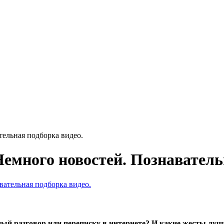
ельная подборка видео.
емного новостей. Познаватель
ный разговор или переписку в интернете? И какие жесты луч