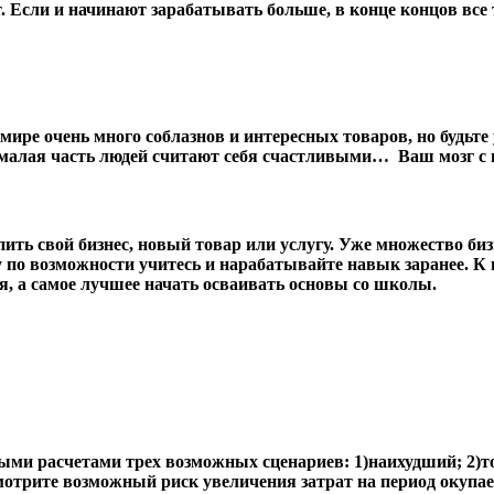
Если и начинают зарабатывать больше, в конце концов все т
ире очень много соблазнов и интересных товаров, но будьте 
шь малая часть людей считают себя счастливыми… Ваш мозг
епить свой бизнес, новый товар или услугу. Уже множество б
у по возможности учитесь и нарабатывайте навык заранее. К 
я, а самое лучшее начать осваивать основы со школы.
ыми расчетами трех возможных сценариев: 1)наихудший; 2)т
отрите возможный риск увеличения затрат на период окупае