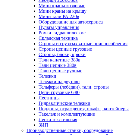
Лебёдки 220в/380в
Мини краны козловые
Мини краны на крышу
Мини тали РА 220в
Оборудование для автосервиса
Пульты управления
Рохли гидравлические
Складская техника
Стропы и грузозахватные приспособления
Стропы цепные грузовые
Стропы, блоки, крюки
Тали канатные 380в
Тали цепные 380в
Тали цепные ручные
Тележки
Тележки на двутавр
Тельферы (лебёдки), тали, стропы
Цепи грузовые G80
Лестницы
Гидравлические тележки
Поддоны, ограждения, шкафы, контейнеры
Такелаж и комплектующие
Лента текстильная
ЗИП
Производственные станки, оборудование