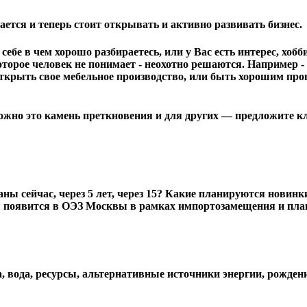
ется и теперь стоит открывать и активно развивать бизнес.
 себе в чем хорошо разбираетесь, или у Вас есть интерес, хо
оторое человек не понимает - неохотно решаются. Например -
м открыть свое мебельное производство, или быть хорошим п
жно это камень преткновения и для других — предложите кли
ваны сейчас, через 5 лет, через 15? Какие планируются нов
ия появится в ОЭЗ Москвы в рамках импортозамещения и пл
да, вода, ресурсы, альтернативные иcтoчники энepгии, рожден