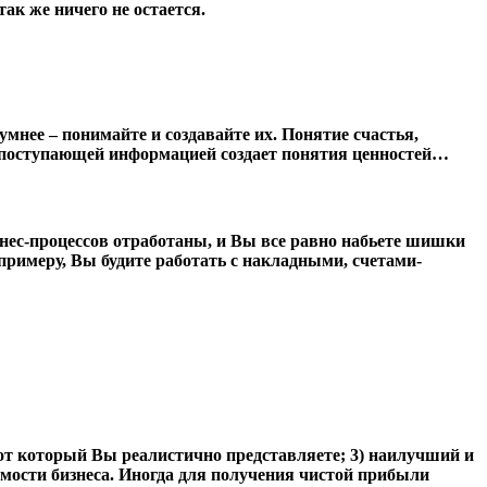
ак же ничего не остается.
умнее – понимайте и создавайте их. Понятие счастья,
 с поступающей информацией создает понятия ценностей…
изнес-процессов отработаны, и Вы все равно набьете шишки
примеру, Вы будите работать с накладными, счетами-
от который Вы реалистично представляете; 3) наилучший и
мости бизнеса. Иногда для получения чистой прибыли