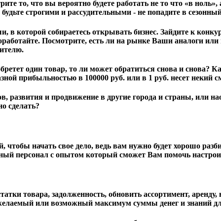
ите то, что вы вероятно будете работать не то что «в ноль»
будьте строгими и рассудительными - не попадите в сезонный
, в которой собираетесь открывать бизнес. Зайдите к конку
оработайте. Посмотрите, есть ли на рынке Ваши аналоги или 
бителю.
бретет один товар, то ли может обратиться снова и снова? 
азной прибыльностью в 100000 руб. или в 1 руб. несет некий
, развития и продвижение в другие города и страны, или нао
жно сделать?
чтобы начать свое дело, ведь вам нужно будет хорошо разби
нный персонал с опытом который сможет Вам помочь настро
татки товара, задолженность, обновить ассортимент, аренду,
 желаемый или возможный максимум суммы денег и знаний дл