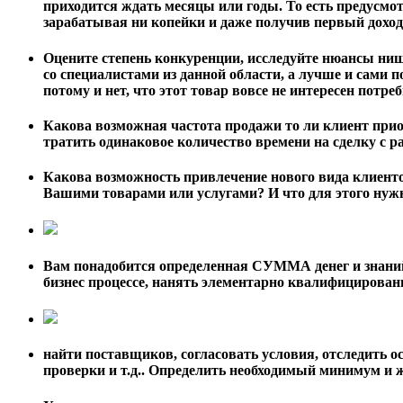
приходится ждать месяцы или годы. То есть предусмотр
зарабатывая ни копейки и даже получив первый доход 
Оцените степень конкуренции, исследуйте нюансы ниши
со специалистами из данной области, а лучше и сами п
потому и нет, что этот товар вовсе не интересен потре
Какова возможная частота продажи то ли клиент прио
тратить одинаковое количество времени на сделку с р
Какова возможность привлечение нового вида клиентов
Вашими товарами или услугами? И что для этого ну
Вам понадобится определенная СУММА денег и знаний, 
бизнес процессе, нанять элементарно квалифицирова
найти поставщиков, согласовать условия, отследить ос
проверки и т.д.. Определить необходимый минимум и