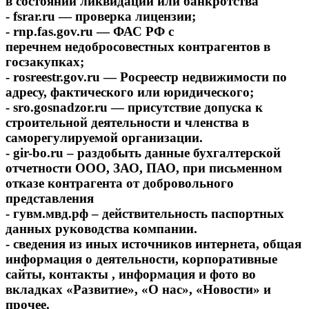
в состоянии ликвидации или банкротства
- fsrar.ru — проверка лицензии;
- rnp.fas.gov.ru — ФАС РФ с
перечнем недобросовестных контрагентов в
госзакупках;
- rosreestr.gov.ru — Росреестр недвижимости по
адресу, фактического или юридического;
- sro.gosnadzor.ru — присутствие допуска к
строительной деятельности и членства в
саморегулируемой организации.
- gir-bo.ru – раздобыть данные бухгалтерской
отчетности ООО, ЗАО, ПАО, при письменном
отказе контрагента от добровольного
представления
- гувм.мвд.рф – действительность паспортных
данных руководства компании.
- сведения из иных источников интернета, общая
информация о деятельности, корпоративные
сайты, контакты , информация и фото во
вкладках «Развитие», «О нас», «Новости» и
прочее.