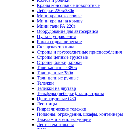
Колеса и ролики
Краны консольные поворотные
Лебёдки 220в/380в
Мини краны козловые
Мини краны на крышу
Мини тали РА 220в
Оборудование для автосервиса
Пульты управления
Рохли гидравлические
Складская техника
Стропы и грузозахватные приспособления
Стропы цепные грузовые
Стропы, блоки, крюки
Тали канатные 380в
Тали цепные 380в
Тали цепные ручные
Тележки
Тележки на двутавр
Тельферы (лебёдки), тали, стропы
Цепи грузовые G80
Лестницы
Гидравлические тележки
Поддоны, ограждения, шкафы, контейнеры
Такелаж и комплектующие
Лента текстильная