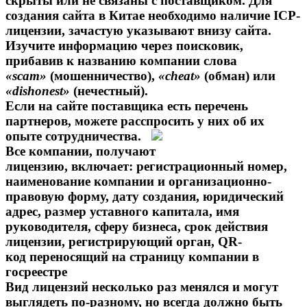
скрыты или не связаны с поставщиком. Для
создания сайта в Китае необходимо наличие ICP-
лицензии, зачастую указывают внизу сайта.
Изучите информацию через поисковик,
прибавив к названию компании слова
«scam»
(мошенничество),
«cheat»
(обман) или
«dishonest»
(нечестный).
Если на сайте поставщика есть перечень
партнеров, можете расспросить у них об их
опыте сотрудничества.
Все компании, получают
лицензию, включает: регистрационный номер,
наименование компании и организационно-
правовую форму, дату создания, юридический
адрес, размер уставного капитала, имя
руководителя, сферу бизнеса, срок действия
лицензии, регистрирующий орган, QR-
код переносящий на страницу компании в
госреестре
Вид лицензий несколько раз менялся и могут
выглядеть по-разному, но всегда должно быть