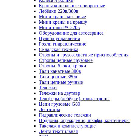
Колеса и ролики
Краны консольные поворотные
Лебёдки 220в/380в
Мини краны козловые
Мини краны на крышу
Мини тали РА 220в
Оборудование для автосервиса
Пульты управления
Рохли гидравлические
Складская техника
Стропы и грузозахватные приспособления
Стропы цепные грузовые
Стропы, блоки, крюки
Тали канатные 380в
Тали цепные 380в
Тали цепные ручные
Тележки
Тележки на двутавр
Тельферы (лебёдки), тали, стропы
Цепи грузовые G80
Лестницы
Гидравлические тележки
Поддоны, ограждения, шкафы, контейнеры
Такелаж и комплектующие
Лента текстильная