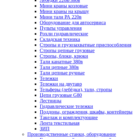
Лебёдки 220в/380в
Мини краны козловые
Мини краны на крышу
Мини тали РА 220в
Оборудование для автосервиса
Пульты управления
Рохли гидравлические
Складская техника
Стропы и грузозахватные приспособления
Стропы цепные грузовые
Стропы, блоки, крюки
Тали канатные 380в
Тали цепные 380в
Тали цепные ручные
Тележки
Тележки на двутавр
Тельферы (лебёдки), тали, стропы
Цепи грузовые G80
Лестницы
Гидравлические тележки
Поддоны, ограждения, шкафы, контейнеры
Такелаж и комплектующие
Лента текстильная
ЗИП
Производственные станки, оборудование