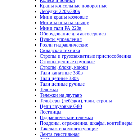
Колеса и ролики
Краны консольные поворотные
Лебёдки 220в/380в
Мини краны козловые
Мини краны на крышу
Мини тали РА 220в
Оборудование для автосервиса
Пульты управления
Рохли гидравлические
Складская техника
Стропы и грузозахватные приспособления
Стропы цепные грузовые
Стропы, блоки, крюки
Тали канатные 380в
Тали цепные 380в
Тали цепные ручные
Тележки
Тележки на двутавр
Тельферы (лебёдки), тали, стропы
Цепи грузовые G80
Лестницы
Гидравлические тележки
Поддоны, ограждения, шкафы, контейнеры
Такелаж и комплектующие
Лента текстильная