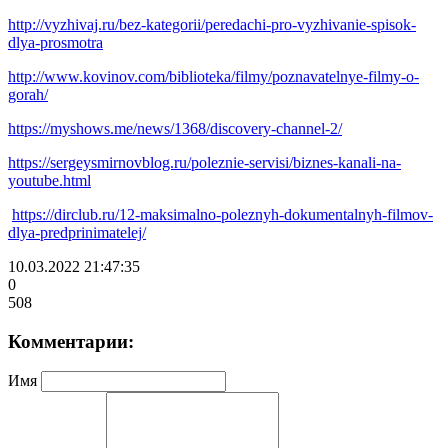
http://vyzhivaj.ru/bez-kategorii/peredachi-pro-vyzhivanie-spisok-
dlya-prosmotra
http://www.kovinov.com/biblioteka/filmy/poznavatelnye-filmy-o-
gorah/
https://myshows.me/news/1368/discovery-channel-2/
https://sergeysmirnovblog.ru/poleznie-servisi/biznes-kanali-na-
youtube.html
https://dirclub.ru/12-maksimalno-poleznyh-dokumentalnyh-filmov-
dlya-predprinimatelej/
10.03.2022 21:47:35
0
508
Комментарии:
Имя