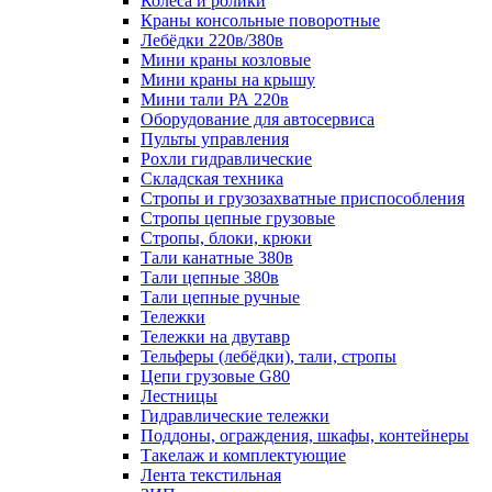
Колеса и ролики
Краны консольные поворотные
Лебёдки 220в/380в
Мини краны козловые
Мини краны на крышу
Мини тали РА 220в
Оборудование для автосервиса
Пульты управления
Рохли гидравлические
Складская техника
Стропы и грузозахватные приспособления
Стропы цепные грузовые
Стропы, блоки, крюки
Тали канатные 380в
Тали цепные 380в
Тали цепные ручные
Тележки
Тележки на двутавр
Тельферы (лебёдки), тали, стропы
Цепи грузовые G80
Лестницы
Гидравлические тележки
Поддоны, ограждения, шкафы, контейнеры
Такелаж и комплектующие
Лента текстильная