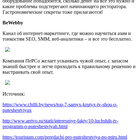
оборудование понадобится, сколько денег на все это нужно и
какие проблемы подстерегают начинающего ресторатора.
Гастрономические секреты тоже прилагаются!
BeWebby
Канал об интернет-маркетинге, где можно научиться азам и
тонкостям SEO, SMM, веб-аналитики – и все это бесплатно.
Компания ПеРСо желает усваивать чужой опыт, с запасом
знаний быстрее и легче приходить к правильному решению и
выстраивать свой опыт.
Источник:
https://www.chilli.by/news/top-7-samyx-krutyx-tv-shou-o-
puteshestviyax
http://www.arrivo.ru/statii/interesniye-fakty/10-luchshih-tv-
programm-o-puteshestviyah.html
https://touristam.com/peredachi-pro-puteshestviya-po-miru.html