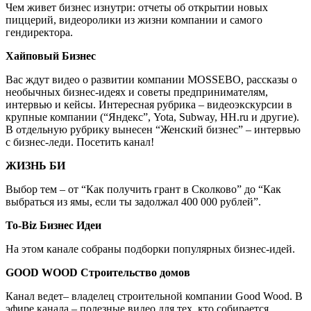
Чем живет бизнес изнутри: отчеты об открытии новых
пиццерий, видеоролики из жизни компании и самого
гендиректора.
Хайповый Бизнеc
Вас ждут видео о развитии компании MOSSEBO, рассказы о
необычных бизнес-идеях и советы предпринимателям,
интервью и кейсы. Интересная рубрика – видеоэкскурсии в
крупные компании (“Яндекс”, Yota, Subway, HH.ru и другие).
В отдельную рубрику вынесен “Женский бизнес” – интервью
с бизнес-леди. Посетить канал!
ЖИЗНЬ БИ
Выбор тем – от “Как получить грант в Сколково” до “Как
выбраться из ямы, если ты задолжал 400 000 рублей”.
To-Biz Бизнес Идеи
На этом канале собраны подборки популярных бизнес-идей.
GOOD WOOD Строительство домов
Канал ведет– владелец строительной компании Good Wood. В
эфире канала – полезные видео для тех, кто собирается