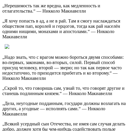
„Нерешимость так же вредна, как медленность и
отлагательства.“ — Никколо Макиавелли
„Я хочу попасть в ад, а не в рай. Там я смогу наслаждаться
обществом пап, королей и герцогов, тогда как рай населён
одними нищими, монахами и апостолами.“ — Никколо
Макиавелли
„Надо знать, что с врагом можно бороться двумя способами:
во-первых, законами, во-вторых, силой. Первый способ
присущ человеку, второй — зверю; но так как первое часто
недостаточно, то приходится прибегать и ко второму.“ —
Никколо Макиавелли
„Скрой то, что говоришь сам, узнай то, что говорят другие и
станешь подлинным князем.“ — Никколо Макиавелли
„Дела, неугодные подданным, государи должны возлагать на
других, а угодные — исполнять сами.“ — Никколо
Макиавелли
„Всякий усердный сын Отечества, не имея сам случая делать
добро, должен хотя бы чем-нибудь содействовать пользе