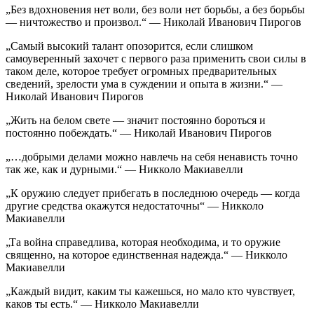
„Без вдохновения нет воли, без воли нет борьбы, а без борьбы
— ничтожество и произвол.“ — Николай Иванович Пирогов
„Самый высокий талант опозорится, если слишком
самоуверенный захочет с первого раза применить свои силы в
таком деле, которое требует огромных предварительных
сведений, зрелости ума в суждении и опыта в жизни.“ —
Николай Иванович Пирогов
„Жить на белом свете — значит постоянно бороться и
постоянно побеждать.“ — Николай Иванович Пирогов
„…добрыми делами можно навлечь на себя ненависть точно
так же, как и дурными.“ — Никколо Макиавелли
„К оружию следует прибегать в последнюю очередь — когда
другие средства окажутся недостаточны“ — Никколо
Макиавелли
„Та война справедлива, которая необходима, и то оружие
священно, на которое единственная надежда.“ — Никколо
Макиавелли
„Каждый видит, каким ты кажешься, но мало кто чувствует,
каков ты есть.“ — Никколо Макиавелли