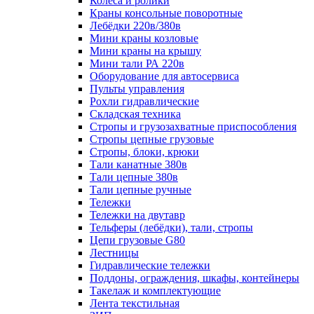
Колеса и ролики
Краны консольные поворотные
Лебёдки 220в/380в
Мини краны козловые
Мини краны на крышу
Мини тали РА 220в
Оборудование для автосервиса
Пульты управления
Рохли гидравлические
Складская техника
Стропы и грузозахватные приспособления
Стропы цепные грузовые
Стропы, блоки, крюки
Тали канатные 380в
Тали цепные 380в
Тали цепные ручные
Тележки
Тележки на двутавр
Тельферы (лебёдки), тали, стропы
Цепи грузовые G80
Лестницы
Гидравлические тележки
Поддоны, ограждения, шкафы, контейнеры
Такелаж и комплектующие
Лента текстильная