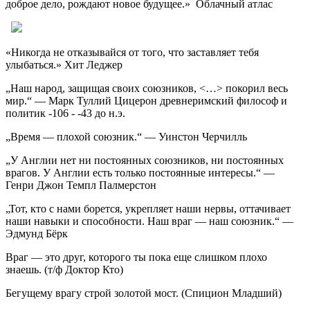
доброе дело, рождают новое будущее.» Облачный атлас
«Никогда не отказывайся от того, что заставляет тебя
улыбаться.» Хит Леджер
„Наш народ, защищая своих союзников, <…> покорил весь
мир.“ — Марк Туллий Цицерон древнеримский философ и
политик -106 - -43 до н.э.
„Время — плохой союзник.“ — Уинстон Черчилль
„У Англии нет ни постоянных союзников, ни постоянных
врагов. У Англии есть только постоянные интересы.“ —
Генри Джон Темпл Палмерстон
„Тот, кто с нами борется, укрепляет наши нервы, оттачивает
наши навыки и способности. Наш враг — наш союзник.“ —
Эдмунд Бёрк
Враг — это друг, которого ты пока еще слишком плохо
знаешь. (т/ф Доктор Кто)
Бегущему врагу строй золотой мост. (Спицион Младший)