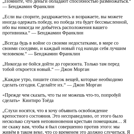
„Помните, что деньги обладают способностью размножаться.“
— Бенджамин Франклин
„Если вы спорите, раздражаетесь и возражаете, вы можете
иногда одержать победу, но победа эта будет бессмысленной,
ибо вы никогда не добьётесь расположения вашего
противника.“ — Бенджамин Франклин
„Всегда будь в войне со своими недостатками, в мире со
своими соседями, и каждый новый год находи себя лучшим
человеком.“ — Бенджамин Франклин
„Никогда не бойся дойти до горизонта. Только там перед
тобой откроется новый.“ — Джон Морган
„Каждое утро, пишите список вещей, которые необходимо
сделать сегодня. Сделайте их.“ — Джон Морган
«Прежде чем сказать, что ты не можешь что-то, попробуй
сделать» Киитиро Тоёда
„Слухи носятся, что я хочу объявить освобождение
крепостного состояния. Это несправедливо, от этого было
несколько случаев неповиновения крестьян помещикам… Я
не скажу вам, чтобы я был совершенно против этого: мы
живём в таком веке, что со временем это должно случиться. Я