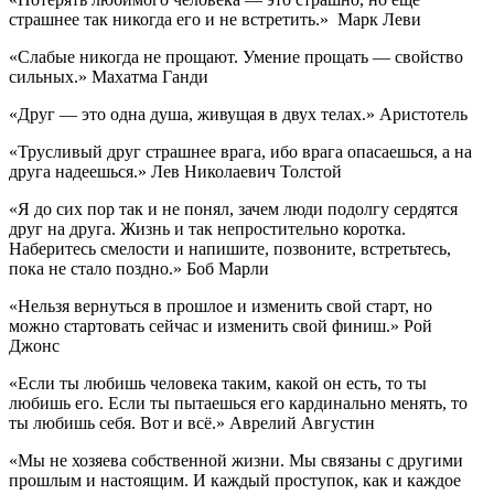
страшнее так никогда его и не встретить.» Марк Леви
«Слабые никогда не прощают. Умение прощать — свойство
сильных.» Махатма Ганди
«Друг — это одна душа, живущая в двух телах.» Аристотель
«Трусливый друг страшнее врага, ибо врага опасаешься, а на
друга надеешься.» Лев Николаевич Толстой
«Я до сих пор так и не понял, зачем люди подолгу сердятся
друг на друга. Жизнь и так непростительно коротка.
Наберитесь смелости и напишите, позвоните, встретьтесь,
пока не стало поздно.» Боб Марли
«Нельзя вернуться в прошлое и изменить свой старт, но
можно стартовать сейчас и изменить свой финиш.» Рой
Джонс
«Eсли ты любишь человека таким, какой он есть, то ты
любишь его. Eсли ты пытаешься его кардинально менять, то
ты любишь себя. Вот и всё.» Аврелий Августин
«Мы не хозяева собственной жизни. Мы связаны с другими
прошлым и настоящим. И каждый проступок, как и каждое