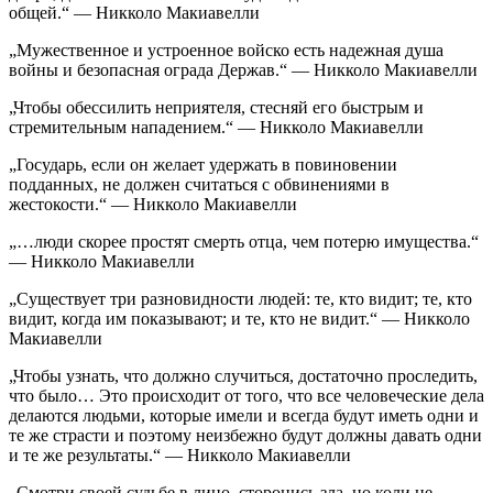
общей.“ — Никколо Макиавелли
„Мужественное и устроенное войско есть надежная душа
войны и безопасная ограда Держав.“ — Никколо Макиавелли
„Чтобы обессилить неприятеля, стесняй его быстрым и
стремительным нападением.“ — Никколо Макиавелли
„Государь, если он желает удержать в повиновении
подданных, не должен считаться с обвинениями в
жестокости.“ — Никколо Макиавелли
„…люди скорее простят смерть отца, чем потерю имущества.“
— Никколо Макиавелли
„Существует три разновидности людей: те, кто видит; те, кто
видит, когда им показывают; и те, кто не видит.“ — Никколо
Макиавелли
„Чтобы узнать, что должно случиться, достаточно проследить,
что было… Это происходит от того, что все человеческие дела
делаются людьми, которые имели и всегда будут иметь одни и
те же страсти и поэтому неизбежно будут должны давать одни
и те же результаты.“ — Никколо Макиавелли
„Смотри своей судьбе в лицо, сторонись зла, но коли не