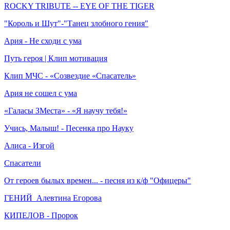
ROCKY TRIBUTE -- EYE OF THE TIGER
"Король и Шут"-"Танец злобного гения"
Ария - Не сходи с ума
Путь героя | Клип мотивация
Клип МЧС - «Созвездие «Спасатель»
Ария не сошел с ума
«Галасы ЗМеста» - «Я научу тебя!»
Учись, Малыш! - Песенка про Науку
Алиса - Изгой
Спасатели
От героев былых времен... - песня из к/ф "Офицеры"
ГЕНИЙ_Алевтина Егорова
КИПЕЛОВ - Пророк