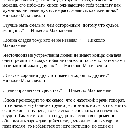
можешь его избежать, сноси ожидающую тебя расплату как
мужчина, не падай духом, не расслабляйся, как женщина.“ —
Никколо Макиавелли
„Лучше быть смелым, чем осторожным, потому что судьба —
женщина.“ — Никколо Макиавелли
„Война сладка тому, кто её не изведал.“ — Никколо
Макиавелли
„Честолюбивые устремления людей не знают конца: сначала
они стремятся к тому, чтобы не обижали их самих, затем сами
начинают обижать других.“ — Никколо Макиавелли
„Кто сам хороший друг, тот имеет и хороших друзей.“ —
Никколо Макиавелли
„Цель оправдывает средства.“ — Никколо Макиавелли
„Здесь происходит то же самое, что с чахоткой: врачи говорят,
что в начале эту болезнь трудно распознать, но легко излечить;
если же она запущена, то ее легко распознать, но излечить
трудно. Так же и в делах государства: если своевременно
обнаружить зарождающийся недуг, что дано лишь мудрым
правителям, то избавиться от него нетрудно, но если он