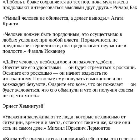
«Любовь в браке сохраняется до тех пор, пока муж и жена
продолжают интересоваться мыслями друг друга.» Ричард Бах
«Умный человек не обижается, а делает выводы.» Агата
Кристи
«Человек должен быть порядочным, это осуществимо в
любых условиях при любой власти. Порядочность не
предполагает героичности, она предполагает неучастие в
подлости.» Фазиль Искандер
«Дайте человеку необходимое и он захочет удобств.
Обеспечьте его удобствами — он будет стремиться к роскоши.
Осыпьте его роскошью — он начнет вздыхать по
изысканному. Позвольте ему получать изысканное и он
возжаждет безумств. Одарите его всем, что он пожелает — он
будет жаловаться, что его обманули и что он получил совсем
не то, что хотел.»
Эрнест Хемингуэй
«Уважения заслуживают те люди, которые независимо от
ситуации, времени и места, остаются такими же, какие они
есть на самом деле.» Михаил Юрьевич Лермонтов
«Когда тебе тяжело, всегда напоминай себе о том, что если ты