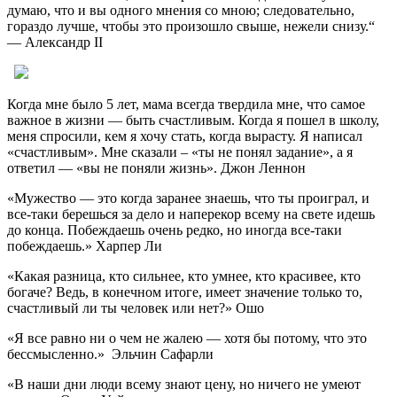
думаю, что и вы одного мнения со мною; следовательно,
гораздо лучше, чтобы это произошло свыше, нежели снизу.“
— Александр II
Когда мне было 5 лет, мама всегда твердила мне, что самое
важное в жизни — быть счастливым. Когда я пошел в школу,
меня спросили, кем я хочу стать, когда вырасту. Я написал
«счастливым». Мне сказали – «ты не понял задание», а я
ответил — «вы не поняли жизнь». Джон Леннон
«Мужество — это когда заранее знаешь, что ты проиграл, и
все-таки берешься за дело и наперекор всему на свете идешь
до конца. Побеждаешь очень редко, но иногда все-таки
побеждаешь.» Харпер Ли
«Какая разница, кто сильнее, кто умнее, кто красивее, кто
богаче? Ведь, в конечном итоге, имеет значение только то,
счастливый ли ты человек или нет?» Ошо
«Я все равно ни о чем не жалею — хотя бы потому, что это
бессмысленно.» Эльчин Сафарли
«В наши дни люди всему знают цену, но ничего не умеют