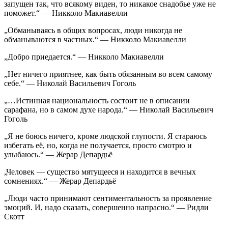
запущен так, что всякому виден, то никакое снадобье уже не
поможет.“ — Никколо Макиавелли
„Обманываясь в общих вопросах, люди никогда не
обманываются в частных.“ — Никколо Макиавелли
„Добро приедается.“ — Никколо Макиавелли
„Нет ничего приятнее, как быть обязанным во всем самому
себе.“ — Николай Васильевич Гоголь
„…Истинная национальность состоит не в описании
сарафана, но в самом духе народа.“ — Николай Васильевич
Гоголь
„Я не боюсь ничего, кроме людской глупости. Я стараюсь
избегать её, но, когда не получается, просто смотрю и
улыбаюсь.“ — Жерар Депардьё
„Человек — существо мятущееся и находится в вечных
сомнениях.“ — Жерар Депардьё
„Люди часто принимают сентиментальность за проявление
эмоций. И, надо сказать, совершенно напрасно.“ — Ридли
Скотт