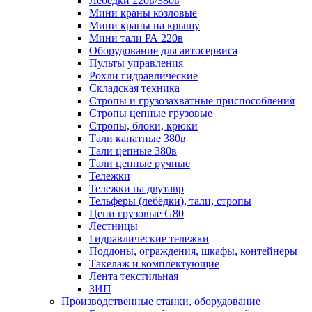
Лебёдки 220в/380в
Мини краны козловые
Мини краны на крышу
Мини тали РА 220в
Оборудование для автосервиса
Пульты управления
Рохли гидравлические
Складская техника
Стропы и грузозахватные приспособления
Стропы цепные грузовые
Стропы, блоки, крюки
Тали канатные 380в
Тали цепные 380в
Тали цепные ручные
Тележки
Тележки на двутавр
Тельферы (лебёдки), тали, стропы
Цепи грузовые G80
Лестницы
Гидравлические тележки
Поддоны, ограждения, шкафы, контейнеры
Такелаж и комплектующие
Лента текстильная
ЗИП
Производственные станки, оборудование